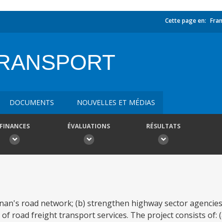
Cette page en:
Fran
TRANSPORT
DOCUMENTS
NOUVELLES ET MÉDIAS
FINANCES
ÉVALUATIONS
RÉSULTATS
Henan's road network; (b) strengthen highway sector agencies
 road freight transport services. The project consists of: (a