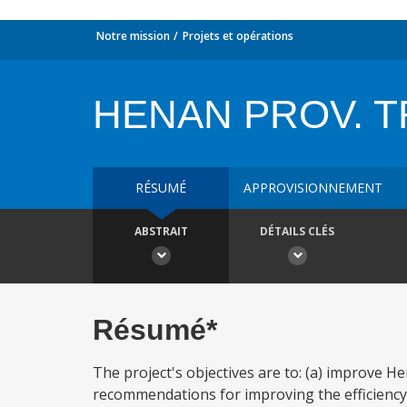
Notre mission
Projets et opérations
HENAN PROV. 
RÉSUMÉ
APPROVISIONNEMENT
ABSTRAIT
DÉTAILS CLÉS
Résumé*
The project's objectives are to: (a) improve 
recommendations for improving the efficiency of