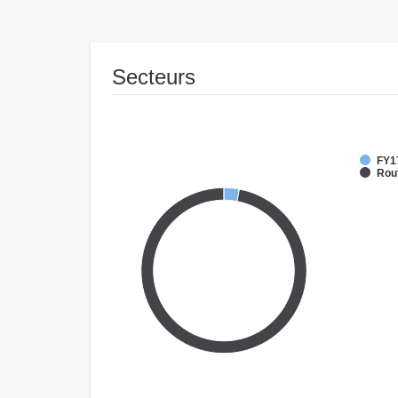
Secteurs
FY1
Rout