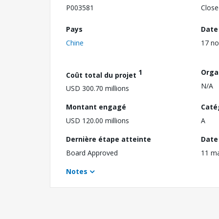
P003581
Close
Pays
Date
Chine
17 n
1
Orga
Coût total du projet
N/A
USD 300.70 millions
Montant engagé
Caté
USD 120.00 millions
A
Dernière étape atteinte
Date 
Board Approved
11 m
Notes