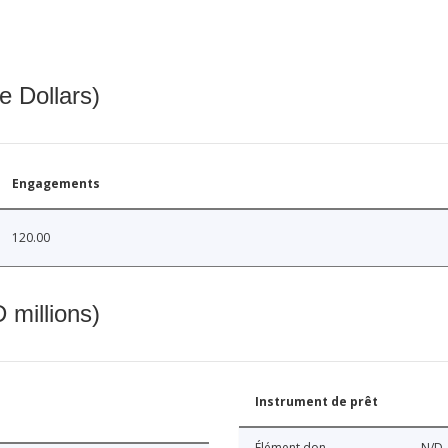
e Dollars)
Engagements
120.00
 millions)
Instrument de prêt
Élément don
N/D