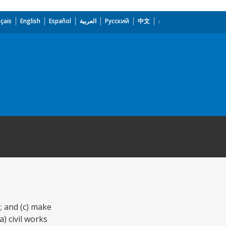
çais
English
Español
العربية
Русский
中文
; and (c) make
) civil works