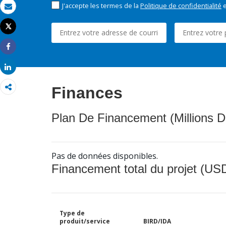
J'accepte les termes de la
Politique de confidentialité
e
Email
Tweet
Imprimer
Share
Share
Finances
Plan De Financement (Millions D
Pas de données disponibles.
Financement total du projet (USD
Type de
produit/service
BIRD/IDA