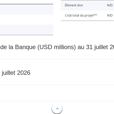
Élément don
N/D
Coût total du projet**
N/D
 de la Banque (USD millions) au 31 juillet 
 juillet 2026