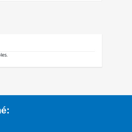
les.
mé: