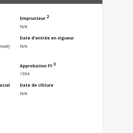
2
Emprunteur
N/A
Date d'entrée en vigueur
nseil)
N/A
3
Approbation FY
1994
ocial
Date de clôture
N/A