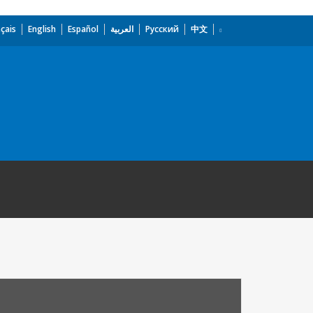
çais
English
Español
العربية
Русский
中文