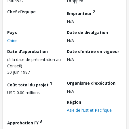
P003522
Dropped
Chef d’équipe
2
Emprunteur
N/A
Pays
Date de divulgation
Chine
N/A
Date d'approbation
Date d'entrée en vigueur
(à la date de présentation au
N/A
Conseil)
30 juin 1987
1
Organisme d'exécution
Coût total du projet
N/A
USD 0.00 millions
Région
Asie de l’Est et Pacifique
3
Approbation FY