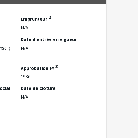
2
Emprunteur
N/A
Date d'entrée en vigueur
nseil)
N/A
3
Approbation FY
1986
ocial
Date de clôture
N/A