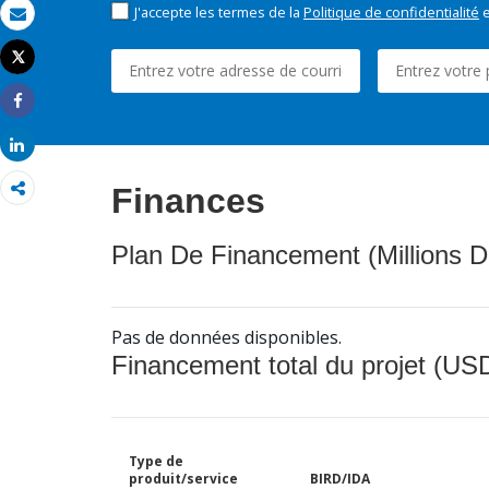
J'accepte les termes de la
Politique de confidentialité
e
Email
Tweet
Imprimer
Share
Share
Finances
Plan De Financement (Millions D
Pas de données disponibles.
Financement total du projet (USD
Type de
produit/service
BIRD/IDA