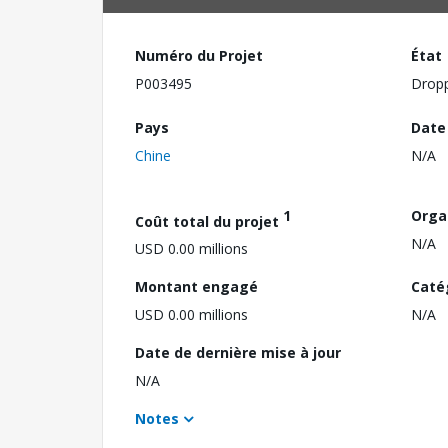
Numéro du Projet
État
P003495
Drop
Pays
Date
Chine
N/A
1
Orga
Coût total du projet
N/A
USD 0.00 millions
Montant engagé
Caté
USD 0.00 millions
N/A
Date de dernière mise à jour
N/A
Notes