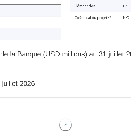
Élément don
N/D
Coût total du projet**
N/D
 de la Banque (USD millions) au 31 juillet 
 juillet 2026