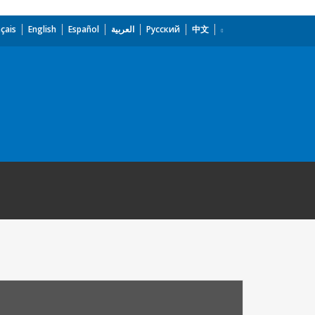
çais
English
Español
العربية
Русский
中文