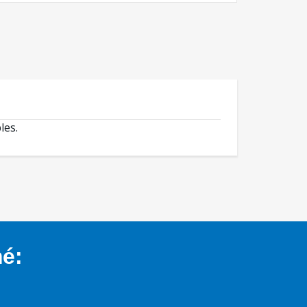
les.
mé: