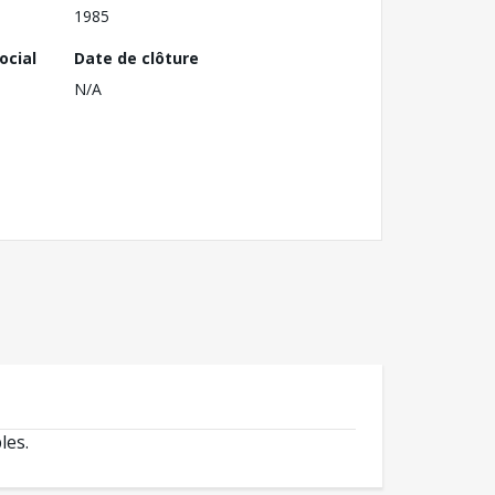
1985
ocial
Date de clôture
N/A
les.