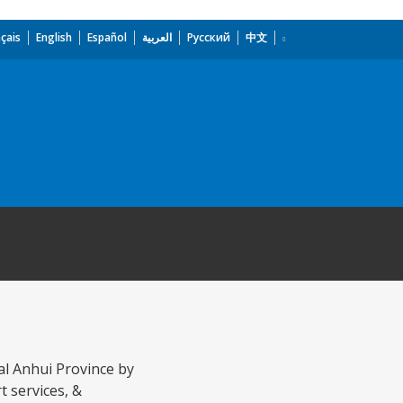
çais
English
Español
العربية
Русский
中文
ral Anhui Province by
t services, &