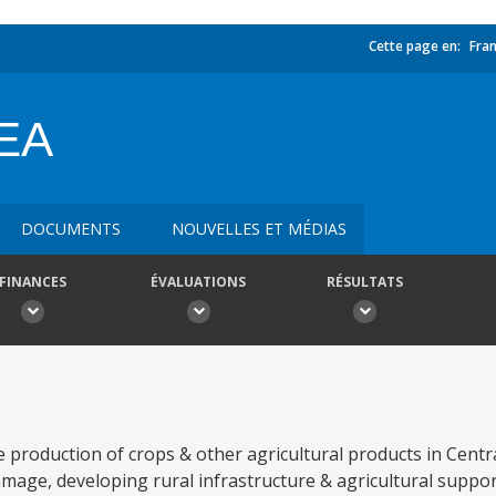
Cette page en:
Fran
EA
DOCUMENTS
NOUVELLES ET MÉDIAS
FINANCES
ÉVALUATIONS
RÉSULTATS
se production of crops & other agricultural products in Cent
mage, developing rural infrastructure & agricultural suppor