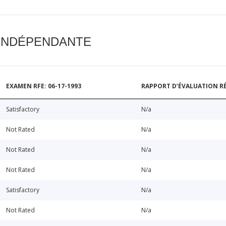
 INDÉPENDANTE
EXAMEN RFE: 06-17-1993
RAPPORT D’ÉVALUATION RÉ
Satisfactory
N/a
Not Rated
N/a
Not Rated
N/a
Not Rated
N/a
Satisfactory
N/a
Not Rated
N/a