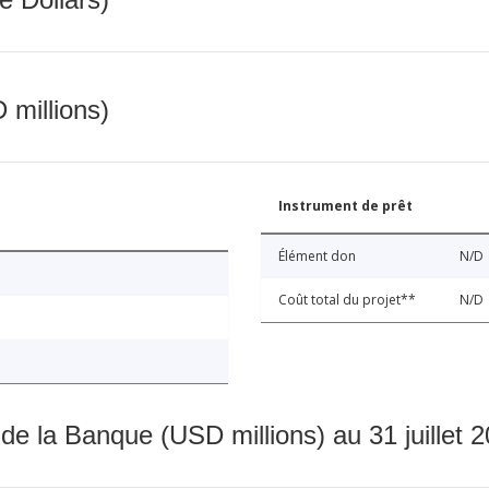
 millions)
Instrument de prêt
Élément don
N/D
Coût total du projet**
N/D
 de la Banque (USD millions) au 31 juillet 