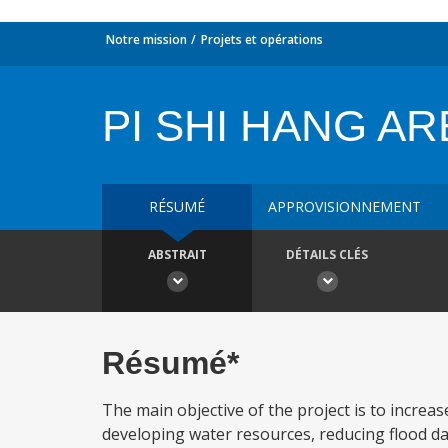
Notre mission
Projets et opérations
PI SHI HANG AR
RÉSUMÉ
APPROVISIONNEMENT
ABSTRAIT
DÉTAILS CLÉS
Résumé*
The main objective of the project is to increa
developing water resources, reducing flood da