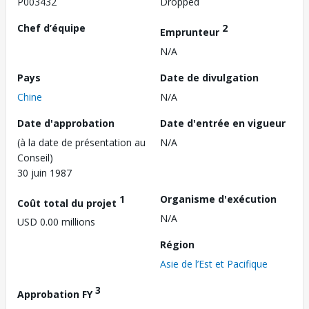
P003432
Dropped
Chef d’équipe
2
Emprunteur
N/A
Pays
Date de divulgation
Chine
N/A
Date d'approbation
Date d'entrée en vigueur
(à la date de présentation au
N/A
Conseil)
30 juin 1987
1
Organisme d'exécution
Coût total du projet
N/A
USD 0.00 millions
Région
Asie de l’Est et Pacifique
3
Approbation FY