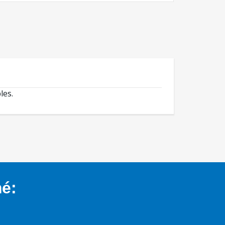
les.
mé: