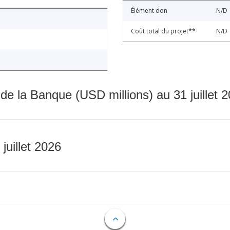
Élément don
N/D
Coût total du projet**
N/D
 de la Banque (USD millions) au 31 juillet 
 juillet 2026