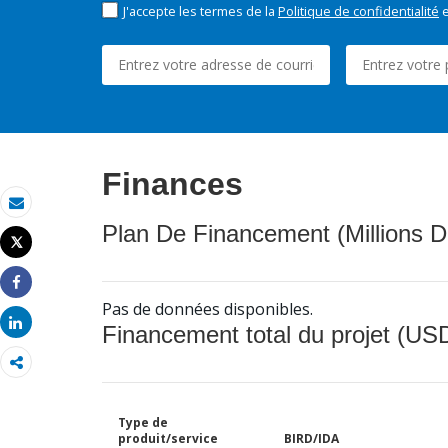
J'accepte les termes de la
Politique de confidentialité
e
Finances
Email
Plan De Financement (Millions D
Tweet
Imprimer
Share
Pas de données disponibles.
Share
Financement total du projet (USD
Type de
produit/service
BIRD/IDA