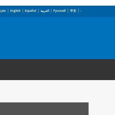
çais
English
Español
العربية
Русский
中文