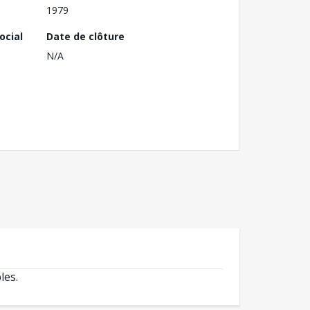
1979
ocial
Date de clôture
N/A
les.