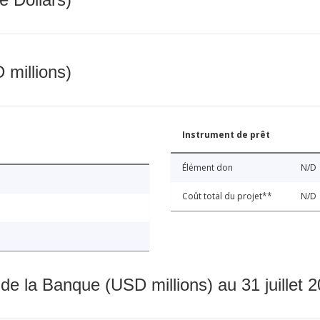
 millions)
Instrument de prêt
Élément don
N/D
Coût total du projet**
N/D
 de la Banque (USD millions) au 31 juillet 