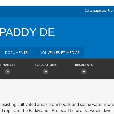
Cette page en:
Fran
PADDY DE
DOCUMENTS
NOUVELLES ET MÉDIAS
FINANCES
ÉVALUATIONS
RÉSULTATS
t existing cultivated areas from floods and saline water inu
replicate the Paddyland I Project. The project would devel