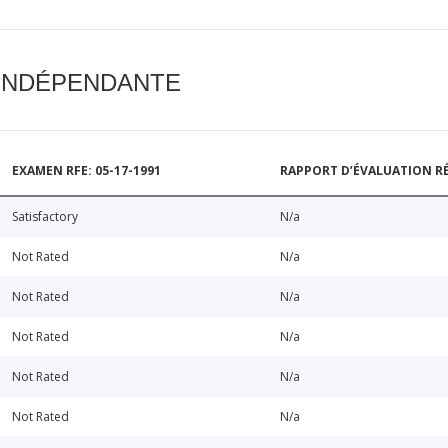
 INDÉPENDANTE
EXAMEN RFE: 05-17-1991
RAPPORT D’ÉVALUATION RÉ
Satisfactory
N/a
Not Rated
N/a
Not Rated
N/a
Not Rated
N/a
Not Rated
N/a
Not Rated
N/a