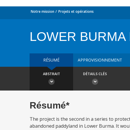
Notre mission
Projets et opérations
LOWER BURMA 
RÉSUMÉ
APPROVISIONNEMENT
ABSTRAIT
DÉTAILS CLÉS
Résumé*
The project is the second in a series to protec
abandoned paddyland in Lower Burma. It would 