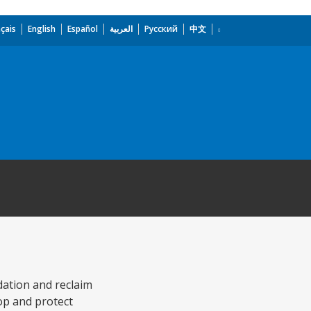
çais
English
Español
العربية
Русский
中文
ndation and reclaim
op and protect