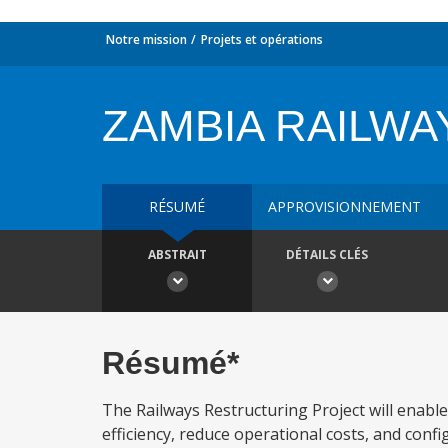
Notre mission
Projets et opérations
ZAMBIA RAILW
RÉSUMÉ
APPROVISIONNEMENT
ABSTRAIT
DÉTAILS CLÉS
Résumé*
The Railways Restructuring Project will enable
efficiency, reduce operational costs, and config