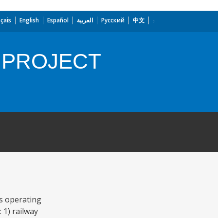
çais
English
Español
العربية
Русский
中文
 PROJECT
ts operating
 1) railway