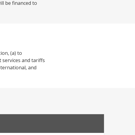
ll be financed to
on, (a) to
t services and tariffs
nternational, and