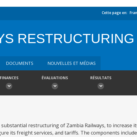
Cette page en:
Fran
AYS RESTRUCTURING
DOCUMENTS
NOUVELLES ET MÉDIAS
FINANCES
ÉVALUATIONS
RÉSULTATS
 substantial restructuring of Zambia Railways, to increase i
ure its freight services, and tariffs. The components include: