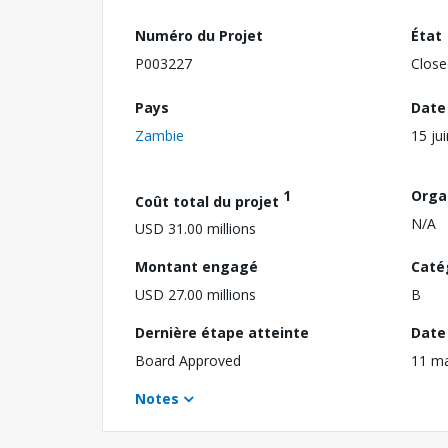
Numéro du Projet
État
P003227
Close
Pays
Date
Zambie
15 ju
1
Orga
Coût total du projet
N/A
USD 31.00 millions
Montant engagé
Caté
USD 27.00 millions
B
Dernière étape atteinte
Date 
Board Approved
11 m
Notes