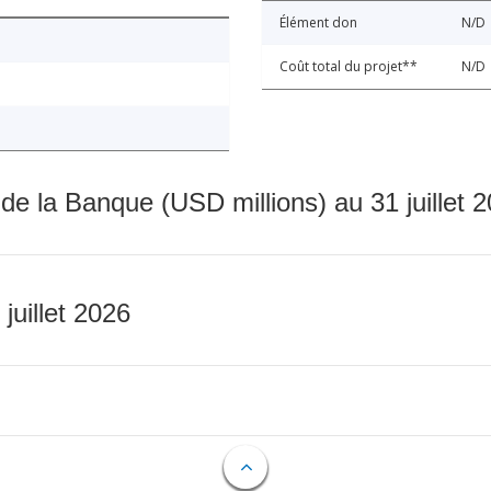
Élément don
N/D
Coût total du projet**
N/D
 de la Banque (USD millions) au 31 juillet 
 juillet 2026