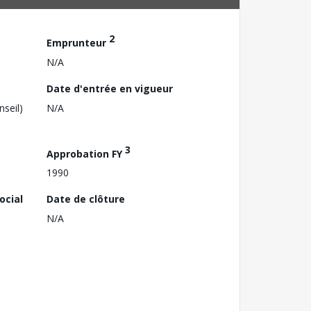
2
Emprunteur
N/A
Date d'entrée en vigueur
nseil)
N/A
3
Approbation FY
1990
ocial
Date de clôture
N/A