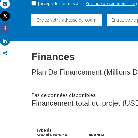
J'accepte les termes de la
Politique de confidentialité
e
Email
Tweet
Imprimer
Share
Share
Finances
Plan De Financement (Millions D
Pas de données disponibles.
Financement total du projet (USD
Type de
produit/service
BIRD/IDA