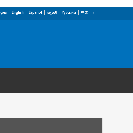
çais
English
Español
العربية
Русский
中文