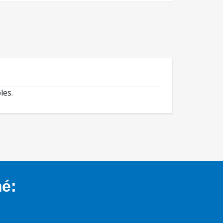
les.
mé: