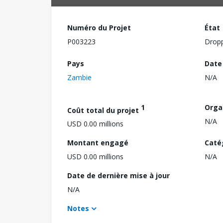
Numéro du Projet
État
P003223
Drop
Pays
Date
Zambie
N/A
1
Orga
Coût total du projet
N/A
USD 0.00 millions
Montant engagé
Caté
USD 0.00 millions
N/A
Date de dernière mise à jour
N/A
Notes