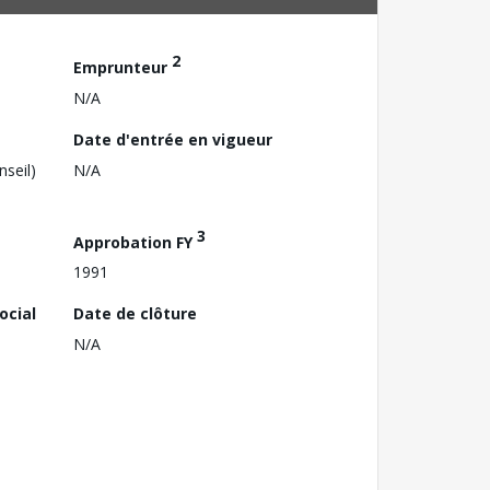
2
Emprunteur
N/A
Date d'entrée en vigueur
nseil)
N/A
3
Approbation FY
1991
ocial
Date de clôture
N/A