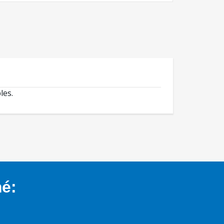
les.
mé: