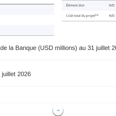
Élément don
N/D
Coût total du projet**
N/D
 de la Banque (USD millions) au 31 juillet 
 juillet 2026