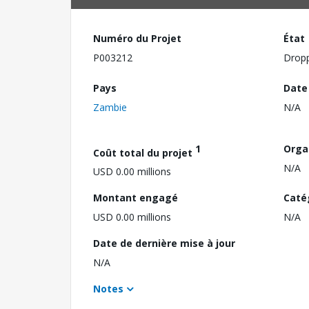
Numéro du Projet
État
P003212
Drop
Pays
Date
Zambie
N/A
1
Orga
Coût total du projet
N/A
USD 0.00 millions
Montant engagé
Caté
USD 0.00 millions
N/A
Date de dernière mise à jour
N/A
Notes