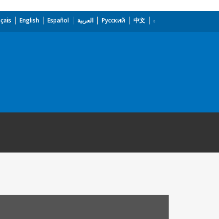
çais
English
Español
العربية
Русский
中文