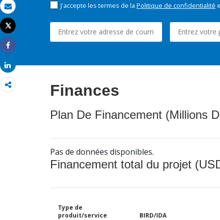
J'accepte les termes de la
Politique de confidentialité
e
Email
Tweet
Imprimer
Share
Share
Finances
Plan De Financement (Millions D
Pas de données disponibles.
Financement total du projet (USD
Type de
produit/service
BIRD/IDA