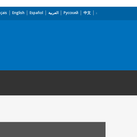
çais
English
Español
العربية
Русский
中文