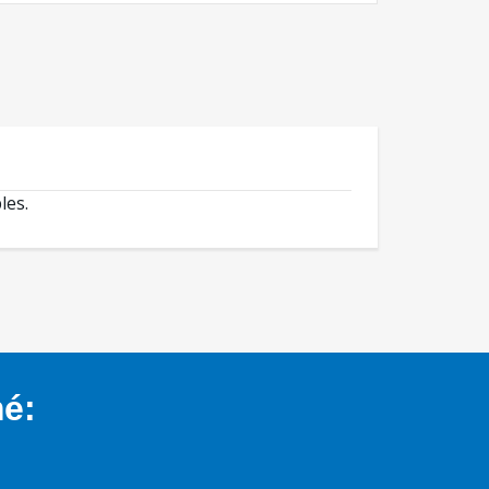
les.
mé: