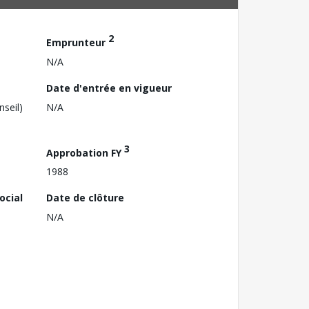
2
Emprunteur
N/A
Date d'entrée en vigueur
nseil)
N/A
3
Approbation FY
1988
ocial
Date de clôture
N/A