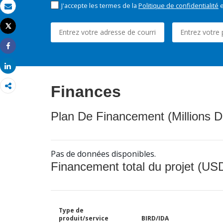
J'accepte les termes de la
Politique de confidentialité
e
Email
Tweet
Imprimer
Share
Share
Finances
Plan De Financement (Millions D
Pas de données disponibles.
Financement total du projet (USD
Type de
produit/service
BIRD/IDA