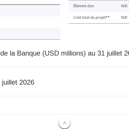
Élément don
N/D
Coût total du projet**
N/D
 de la Banque (USD millions) au 31 juillet 
 juillet 2026