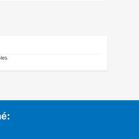
les.
mé: