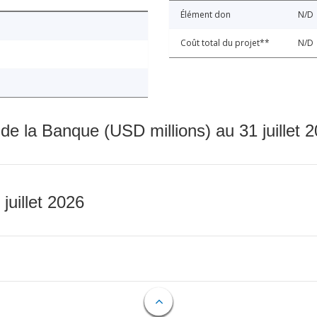
Élément don
N/D
Coût total du projet**
N/D
 de la Banque (USD millions) au 31 juillet 
 juillet 2026