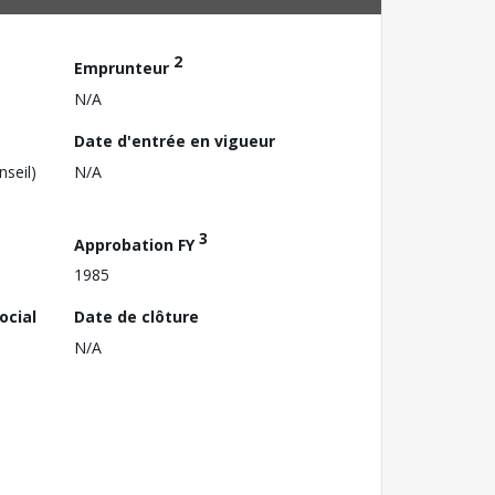
2
Emprunteur
N/A
Date d'entrée en vigueur
nseil)
N/A
3
Approbation FY
1985
ocial
Date de clôture
N/A