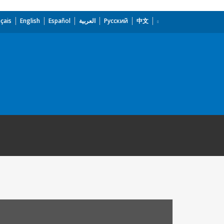
çais
English
Español
العربية
Русский
中文