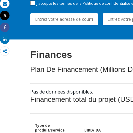
J'accepte les termes de la
Politique de confidentialité
e
Email
Tweet
Imprimer
Share
Share
Finances
Plan De Financement (Millions D
Pas de données disponibles.
Financement total du projet (USD
Type de
produit/service
BIRD/IDA