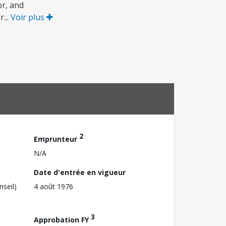
or, and
...
Voir plus
2
Emprunteur
N/A
Date d'entrée en vigueur
nseil)
4 août 1976
3
Approbation FY