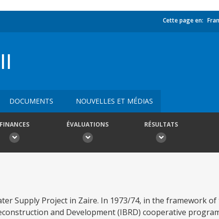
Cette page en:
Fran
I
DOCUMENTS
NOUVELLES ET MÉDIAS
FINANCES
ÉVALUATIONS
RÉSULTATS
ter Supply Project in Zaire. In 1973/74, in the framework of
econstruction and Development (IBRD) cooperative program