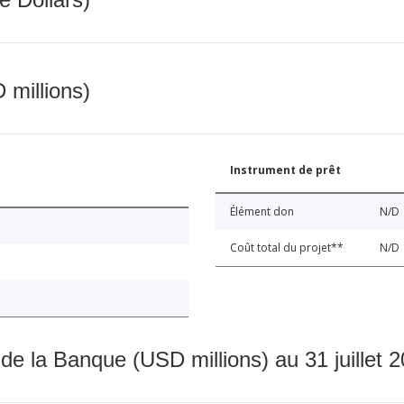
 millions)
Instrument de prêt
Élément don
N/D
Coût total du projet**
N/D
 de la Banque (USD millions) au 31 juillet 