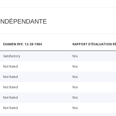
 INDÉPENDANTE
EXAMEN RFE: 12-28-1984
RAPPORT D’ÉVALUATION RÉ
Satisfactory
N/a
Not Rated
N/a
Not Rated
N/a
Not Rated
N/a
Not Rated
N/a
Not Rated
N/a