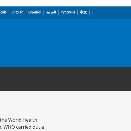
çais
English
Español
العربية
Русский
中文
 the World Health
, WHO carried out a