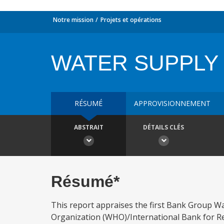
Notre mission
Projets et opérations
WATER SUPPLY I
RÉSUMÉ
APPROVISIONNEMENT
ABSTRAIT
DÉTAILS CLÉS
Résumé*
This report appraises the first Bank Group Wa
Organization (WHO)/International Bank for R