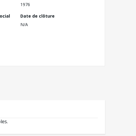
1976
ocial
Date de clôture
N/A
les.