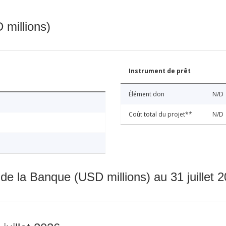
 millions)
Instrument de prêt
Élément don
N/D
Coût total du projet**
N/D
 de la Banque (USD millions) au 31 juillet 