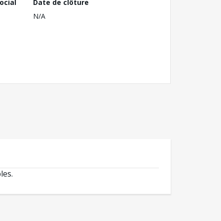
ocial
Date de clôture
N/A
les.