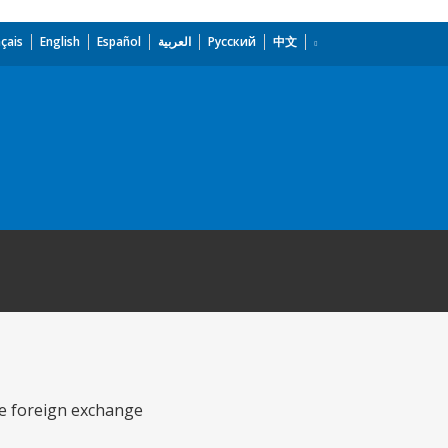
çais
English
Español
العربية
Русский
中文
he foreign exchange