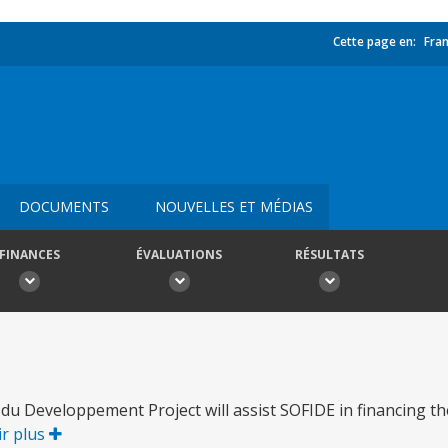
Cette page en:
Fran
DOCUMENTS
NOUVELLES ET MÉDIAS
FINANCES
ÉVALUATIONS
RÉSULTATS
du Developpement Project will assist SOFIDE in financing t
ir plus