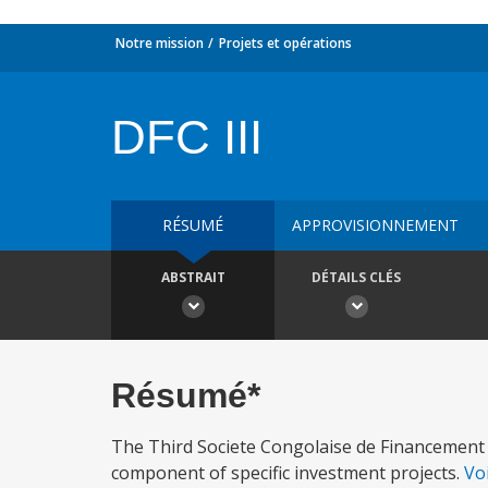
Notre mission
Projets et opérations
DFC III
RÉSUMÉ
APPROVISIONNEMENT
ABSTRAIT
DÉTAILS CLÉS
Résumé*
The Third Societe Congolaise de Financement 
component of specific investment projects.
Vo