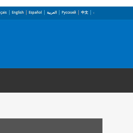
çais
English
Español
العربية
Русский
中文