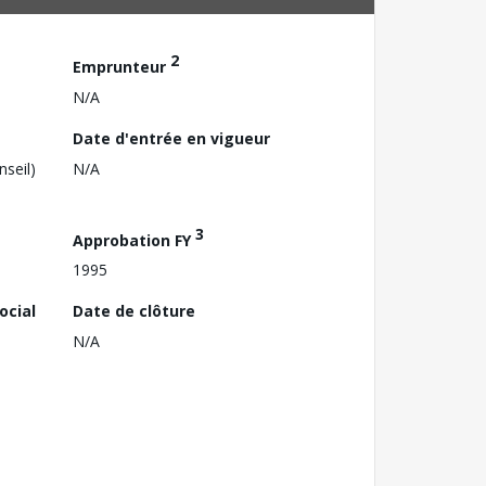
2
Emprunteur
N/A
Date d'entrée en vigueur
nseil)
N/A
3
Approbation FY
1995
ocial
Date de clôture
N/A