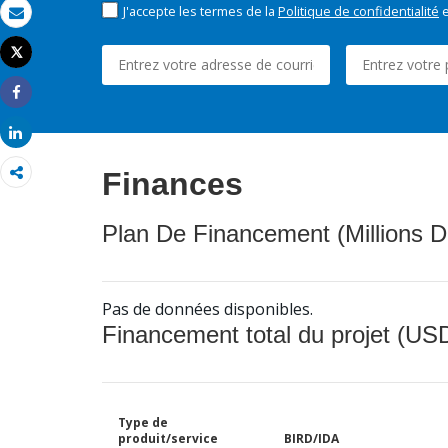
J'accepte les termes de la
Politique de confidentialité
e
Email
Tweet
Imprimer
Share
Share
Finances
Plan De Financement (Millions D
Pas de données disponibles.
Financement total du projet (USD
Type de
produit/service
BIRD/IDA