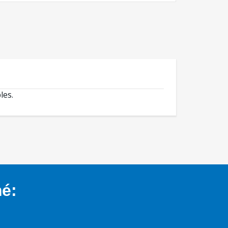
les.
mé: