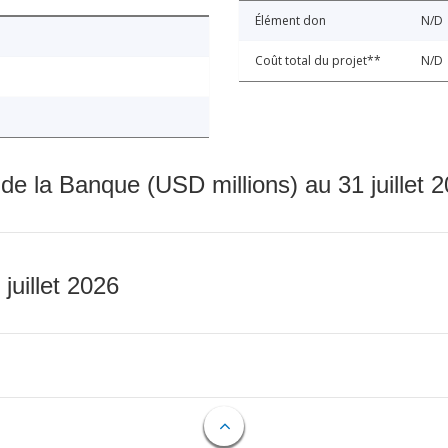
Élément don
N/D
Coût total du projet**
N/D
 de la Banque (USD millions) au 31 juillet 
 juillet 2026