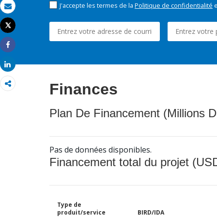
J'accepte les termes de la
Politique de confidentialité
e
Email
Tweet
Imprimer
Share
Share
Finances
Plan De Financement (Millions D
Pas de données disponibles.
Financement total du projet (USD
Type de
produit/service
BIRD/IDA