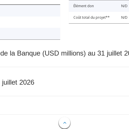
Élément don
N/D
Coût total du projet**
N/D
 de la Banque (USD millions) au 31 juillet 
 juillet 2026