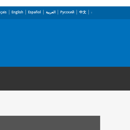
çais
English
Español
العربية
Русский
中文