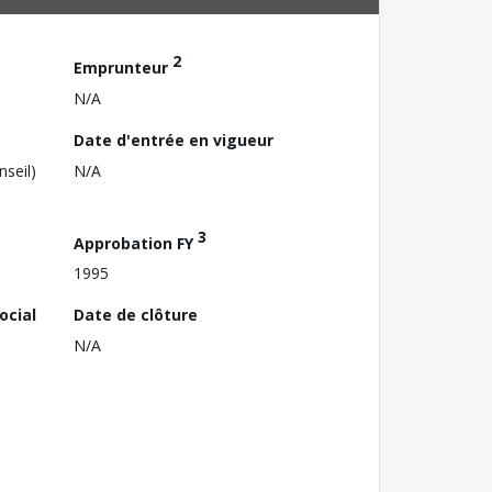
2
Emprunteur
N/A
Date d'entrée en vigueur
nseil)
N/A
3
Approbation FY
1995
ocial
Date de clôture
N/A