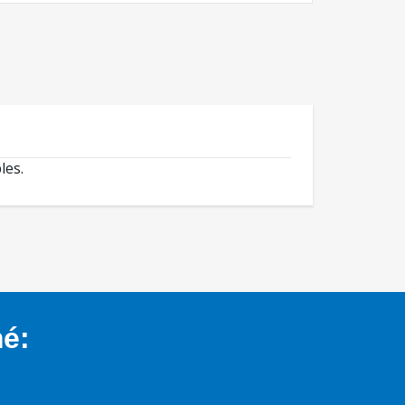
les.
mé: