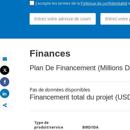
J'accepte les termes de la
Politique de confidentialité
e
Finances
Email
Plan De Financement (Millions D
Tweet
Imprimer
Share
Pas de données disponibles.
Share
Financement total du projet (USD
Type de
produit/service
BIRD/IDA