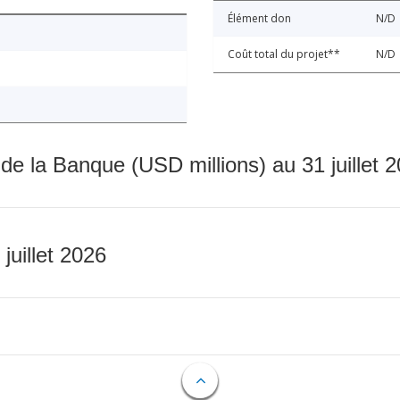
Élément don
N/D
Coût total du projet**
N/D
 de la Banque (USD millions) au 31 juillet 
 juillet 2026