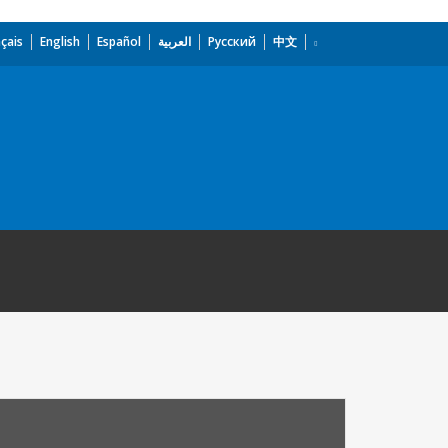
çais
English
Español
العربية
Русский
中文