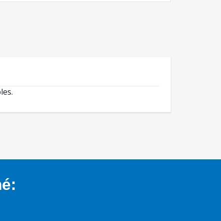
les.
mé: