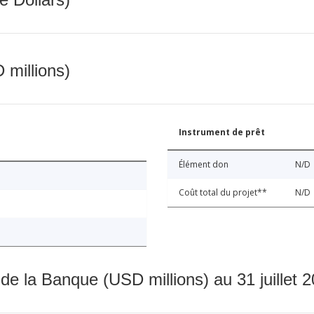
 millions)
Instrument de prêt
Élément don
N/D
Coût total du projet**
N/D
 de la Banque (USD millions) au 31 juillet 