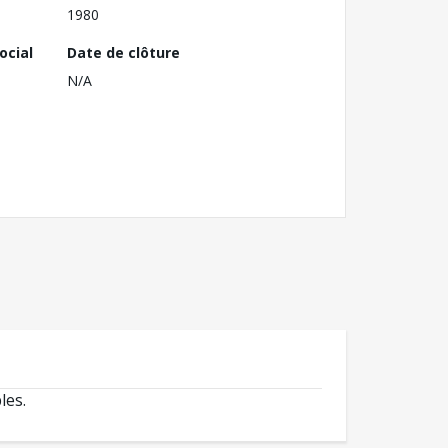
1980
ocial
Date de clôture
N/A
les.