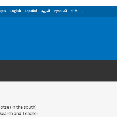
çais
English
Español
العربية
Русский
中文
Notse (in the south)
Research and Teacher