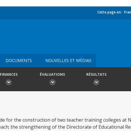
Cette page en:
Fran
DOCUMENTS
NOUVELLES ET MÉDIAS
FINANCES
ÉVALUATIONS
RÉSULTATS
de for the construction of two teacher training colleges at 
each; the strengthening of the Directorate of Educational 