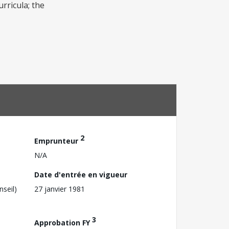
rricula; the
2
Emprunteur
N/A
Date d'entrée en vigueur
nseil)
27 janvier 1981
3
Approbation FY