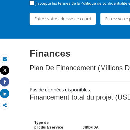
J'accepte les termes de la
Politique de confidentialité
e
Finances
Email
Plan De Financement (Millions D
Tweet
Imprimer
Share
Pas de données disponibles.
Share
Financement total du projet (USD
Type de
produit/service
BIRD/IDA