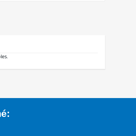
les.
mé: