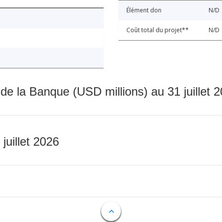
Élément don
N/D
Coût total du projet**
N/D
 de la Banque (USD millions) au 31 juillet 
 juillet 2026