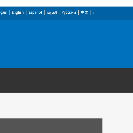
çais
English
Español
العربية
Русский
中文