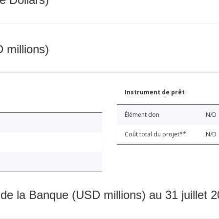
 millions)
Instrument de prêt
Élément don
N/D
Coût total du projet**
N/D
 de la Banque (USD millions) au 31 juillet 