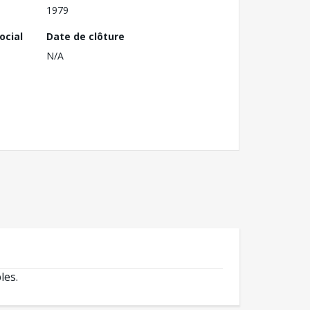
1979
ocial
Date de clôture
N/A
les.