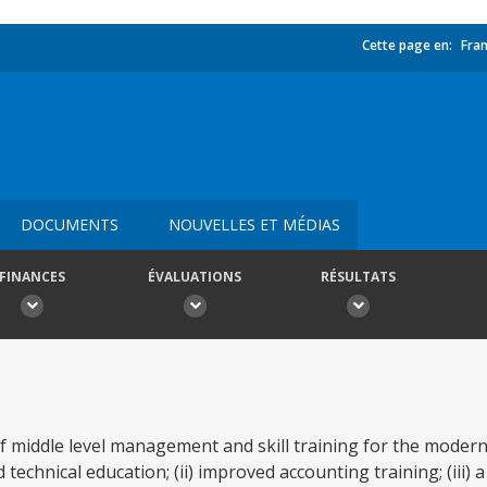
Cette page en:
Fran
DOCUMENTS
NOUVELLES ET MÉDIAS
FINANCES
ÉVALUATIONS
RÉSULTATS
f middle level management and skill training for the modern 
 technical education; (ii) improved accounting training; (iii)