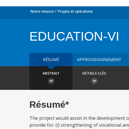
Notre mission
Projets et opérations
EDUCATION-VI
RÉSUMÉ
APPROVISIONNEMENT
ABSTRAIT
DÉTAILS CLÉS
Résumé*
The project would assist in the development o
provide for: (i) strengthening of vocational and