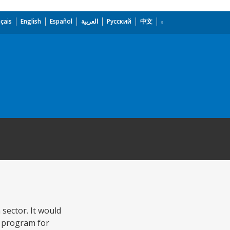
çais
English
Español
العربية
Русский
中文
sector. It would
 a program for