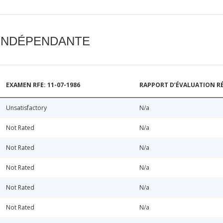
 INDÉPENDANTE
EXAMEN RFE: 11-07-1986
RAPPORT D’ÉVALUATION RÉ
Unsatisfactory
N/a
Not Rated
N/a
Not Rated
N/a
Not Rated
N/a
Not Rated
N/a
Not Rated
N/a