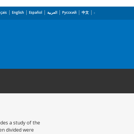
çais
English
Español
العربية
Русский
中文
des a study of the
een divided were