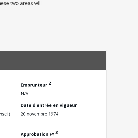
hese two areas will
2
Emprunteur
N/A
Date d'entrée en vigueur
nseil)
20 novembre 1974
3
Approbation FY