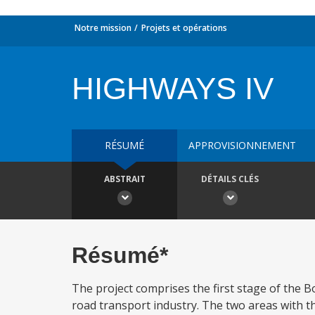
Notre mission
Projets et opérations
HIGHWAYS IV
RÉSUMÉ
APPROVISIONNEMENT
ABSTRAIT
DÉTAILS CLÉS
Résumé*
The project comprises the first stage of the 
road transport industry. The two areas with th