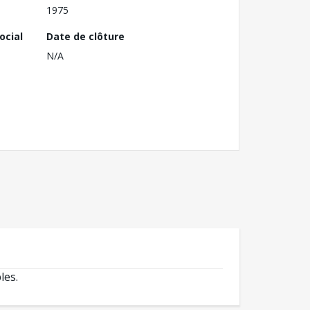
1975
ocial
Date de clôture
N/A
les.