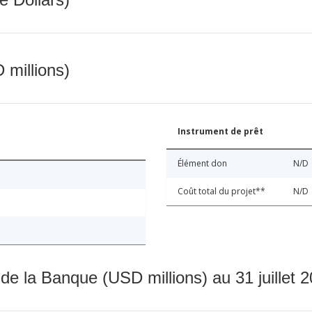
 millions)
Instrument de prêt
Élément don
N/D
Coût total du projet**
N/D
 de la Banque (USD millions) au 31 juillet 