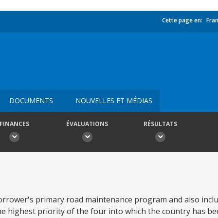
Cette page en:
Fran
DOCUMENTS
NOUVELLES ET MÉDIAS
FINANCES
ÉVALUATIONS
RÉSULTATS
Borrower's primary road maintenance program and also inclu
e highest priority of the four into which the country has b