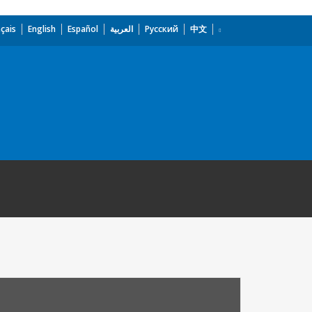
çais
English
Español
العربية
Русский
中文