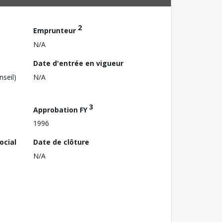
2
Emprunteur
N/A
Date d'entrée en vigueur
nseil)
N/A
3
Approbation FY
1996
ocial
Date de clôture
N/A