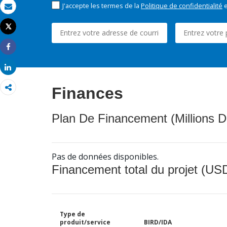
J'accepte les termes de la
Politique de confidentialité
e
Email
Tweet
Imprimer
Share
Share
Finances
Plan De Financement (Millions D
Pas de données disponibles.
Financement total du projet (USD
Type de
produit/service
BIRD/IDA