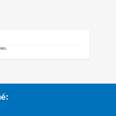
les.
mé: