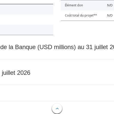
Élément don
N/D
Coût total du projet**
N/D
 de la Banque (USD millions) au 31 juillet 
 juillet 2026