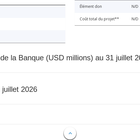
Élément don
N/D
Coût total du projet**
N/D
 de la Banque (USD millions) au 31 juillet 
 juillet 2026