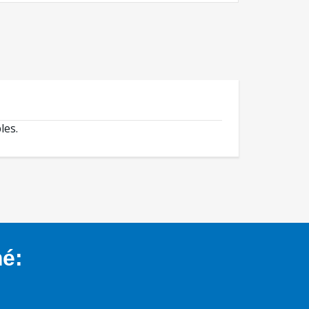
les.
mé: