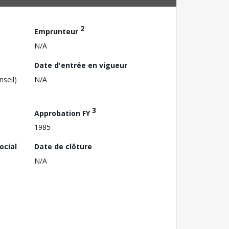
2
Emprunteur
N/A
Date d'entrée en vigueur
nseil)
N/A
3
Approbation FY
1985
ocial
Date de clôture
N/A