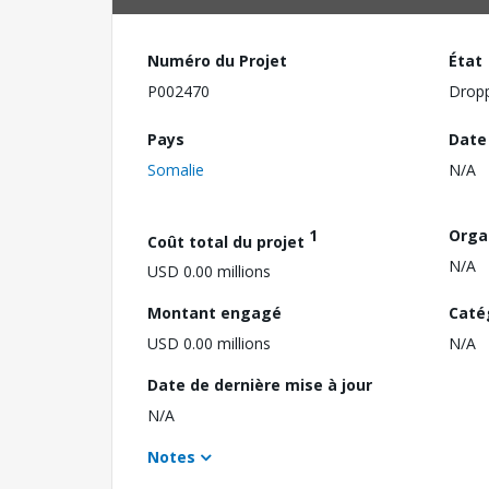
Numéro du Projet
État
P002470
Drop
Pays
Date
Somalie
N/A
1
Orga
Coût total du projet
N/A
USD 0.00 millions
Montant engagé
Caté
USD 0.00 millions
N/A
Date de dernière mise à jour
N/A
Notes