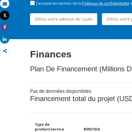
J'accepte les termes de la
Politique de confidentialité
e
Email
Tweet
Imprimer
Share
Share
Finances
Plan De Financement (Millions D
Pas de données disponibles.
Financement total du projet (USD
Type de
produit/service
BIRD/IDA