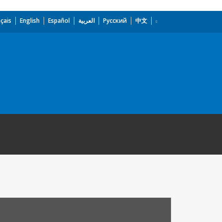
çais
English
Español
العربية
Русский
中文