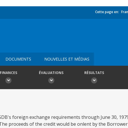
Cette page en:
Fran
DOCUMENTS
NOUVELLES ET MÉDIAS
FINANCES
ÉVALUATIONS
RÉSULTATS
 SDB's foreign exchange requirements through June 30, 197
The proceeds of the credit would be onlent by the Borrower