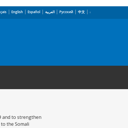
çais
English
Español
العربية
Русский
中文
9 and to strengthen
 to the Somali