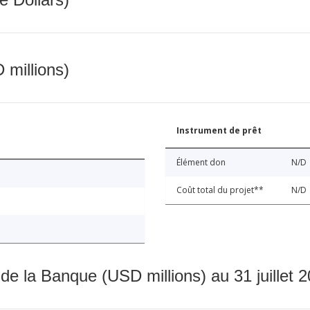
 millions)
Instrument de prêt
Élément don
N/D
Coût total du projet**
N/D
 de la Banque (USD millions) au 31 juillet 