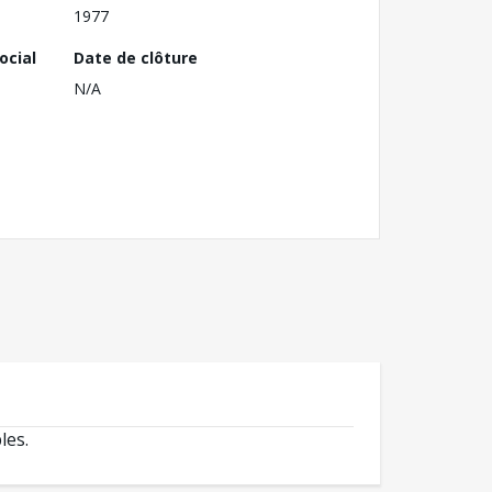
1977
ocial
Date de clôture
N/A
les.