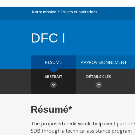
Notre mission
Projets et opérations
DFC I
RÉSUMÉ
APPROVISIONNEMENT
ABSTRAIT
DÉTAILS CLÉS
Résumé*
The proposed credit would help meet part of
SDB through a technical assistance program. 