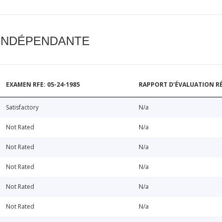
 INDÉPENDANTE
EXAMEN RFE: 05-24-1985
RAPPORT D’ÉVALUATION RÉ
Satisfactory
N/a
Not Rated
N/a
Not Rated
N/a
Not Rated
N/a
Not Rated
N/a
Not Rated
N/a