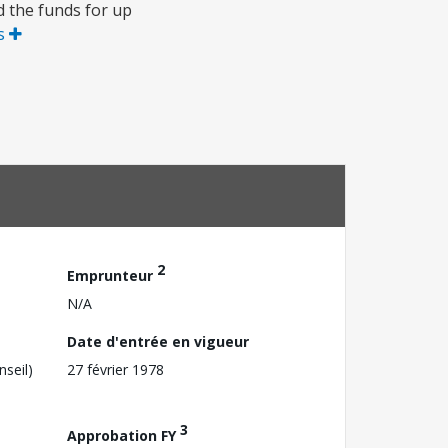
d the funds for up
us
2
Emprunteur
N/A
Date d'entrée en vigueur
nseil)
27 février 1978
3
Approbation FY