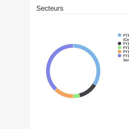
Secteurs
FY1
(Ce
FY1
FY1
FY1
FY1
Ser