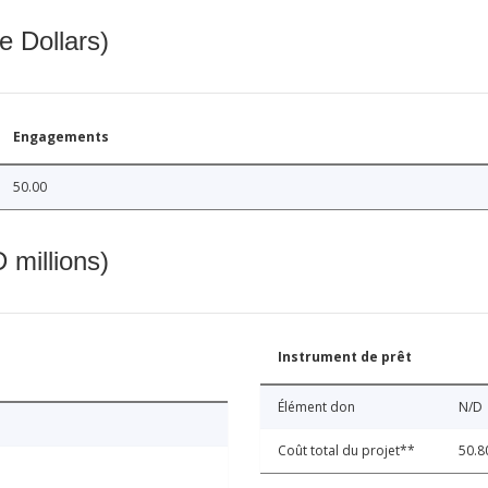
e Dollars)
Engagements
50.00
 millions)
Instrument de prêt
Élément don
N/D
Coût total du projet**
50.8