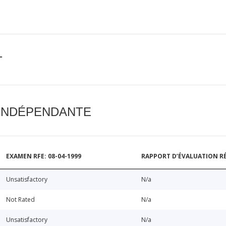
T
 INDÉPENDANTE
EXAMEN RFE: 08-04-1999
RAPPORT D’ÉVALUATION RÉ
Unsatisfactory
N/a
Not Rated
N/a
Unsatisfactory
N/a