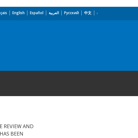
çais
English
Español
العربية
Русский
中文
E REVIEW AND
 HAS BEEN