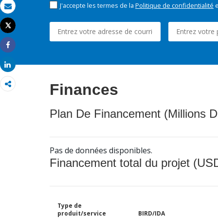
J'accepte les termes de la
Politique de confidentialité
e
Email
Tweet
Imprimer
Share
Share
Finances
Plan De Financement (Millions D
Pas de données disponibles.
Financement total du projet (USD
Type de
produit/service
BIRD/IDA