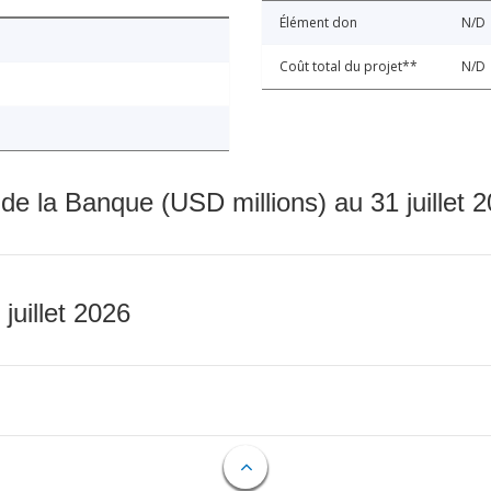
Élément don
N/D
Coût total du projet**
N/D
 de la Banque (USD millions) au 31 juillet 
 juillet 2026