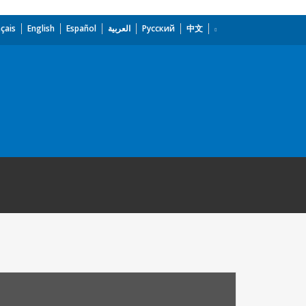
çais
English
Español
العربية
Русский
中文