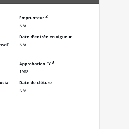
2
Emprunteur
N/A
Date d'entrée en vigueur
nseil)
N/A
3
Approbation FY
1988
ocial
Date de clôture
N/A