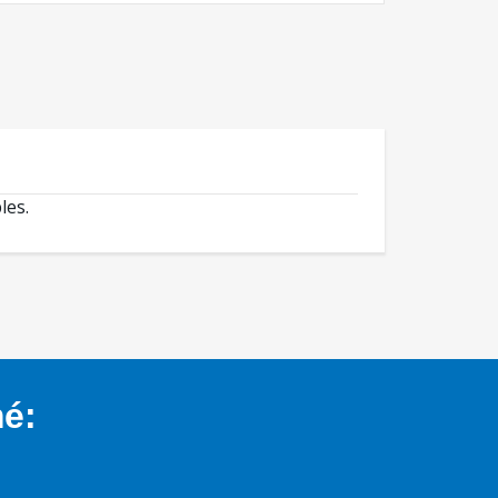
les.
mé: