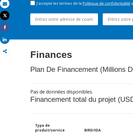
J'accepte les termes de la
Politique de confidentialité
e
Email
Tweet
Imprimer
Share
Share
Finances
Plan De Financement (Millions D
Pas de données disponibles.
Financement total du projet (USD
Type de
produit/service
BIRD/IDA