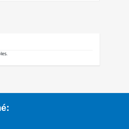
les.
mé: