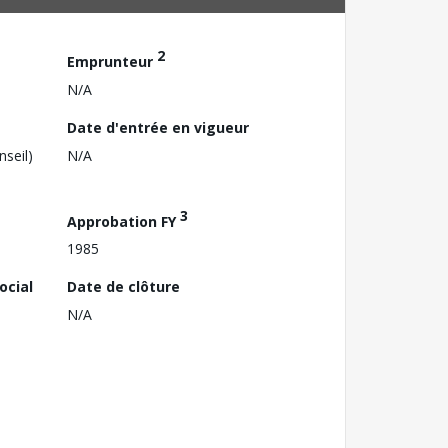
2
Emprunteur
N/A
Date d'entrée en vigueur
nseil)
N/A
3
Approbation FY
1985
ocial
Date de clôture
N/A