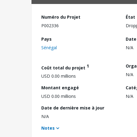
Numéro du Projet
État
P002336
Drop
Pays
Date
Sénégal
N/A
1
Orga
Coût total du projet
N/A
USD 0.00 millions
Montant engagé
Caté
USD 0.00 millions
N/A
Date de dernière mise à jour
N/A
Notes