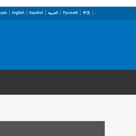
çais
English
Español
العربية
Русский
中文