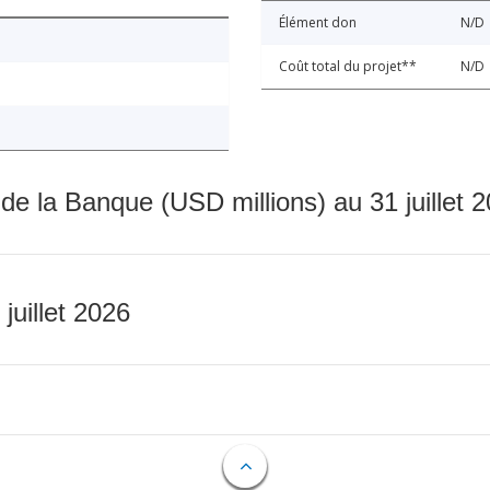
Élément don
N/D
Coût total du projet**
N/D
 de la Banque (USD millions) au 31 juillet 
 juillet 2026