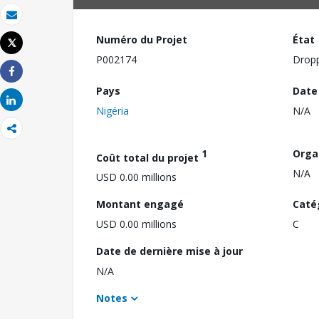
Email
Numéro du Projet
État
Tweet
Imprimer
P002174
Drop
Share
Pays
Date
Share
Nigéria
N/A
1
Orga
Coût total du projet
N/A
USD 0.00 millions
Montant engagé
Caté
USD 0.00 millions
C
Date de dernière mise à jour
N/A
Notes