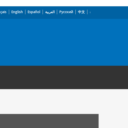
çais
English
Español
العربية
Русский
中文