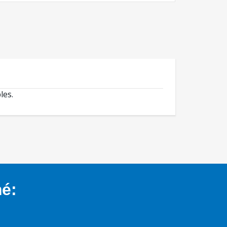
les.
mé: