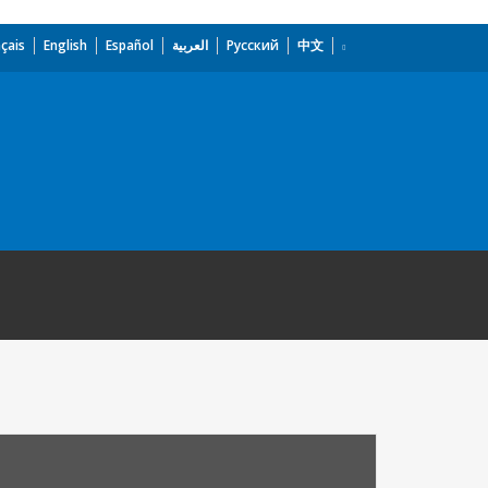
çais
English
Español
العربية
Русский
中文