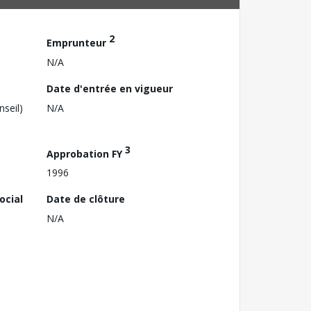
2
Emprunteur
N/A
Date d'entrée en vigueur
nseil)
N/A
3
Approbation FY
1996
ocial
Date de clôture
N/A