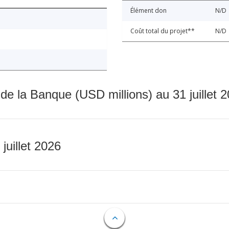
Élément don
N/D
Coût total du projet**
N/D
 de la Banque (USD millions) au 31 juillet 
 juillet 2026