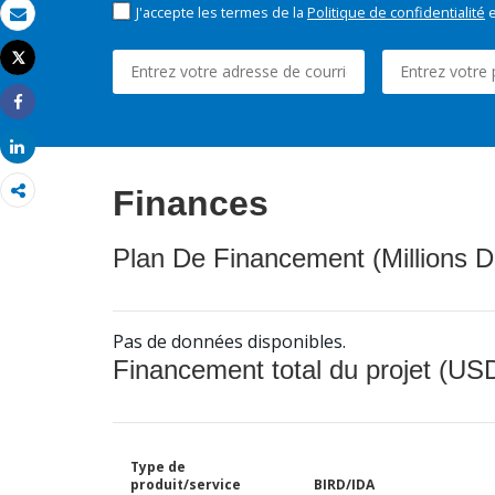
J'accepte les termes de la
Politique de confidentialité
e
Email
Tweet
Imprimer
Share
Share
Finances
Plan De Financement (Millions D
Pas de données disponibles.
Financement total du projet (USD
Type de
produit/service
BIRD/IDA