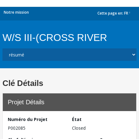
Notre mission
Cette page en:
FR
dropdown
W/S III-(CROSS RIVER
Clé Détails
Projet Détails
Numéro du Projet
État
P002085
Closed