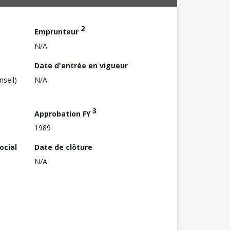
2
Emprunteur
N/A
Date d'entrée en vigueur
nseil)
N/A
3
Approbation FY
1989
ocial
Date de clôture
N/A