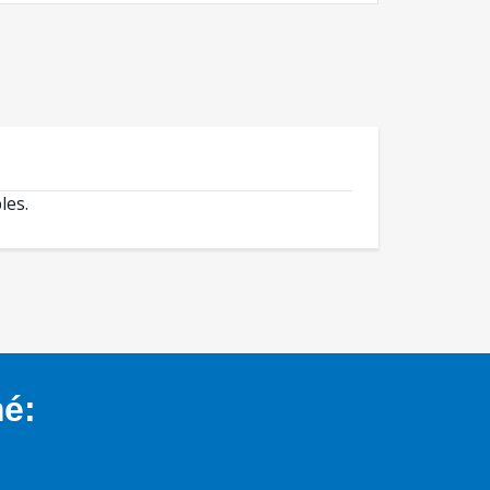
les.
mé: