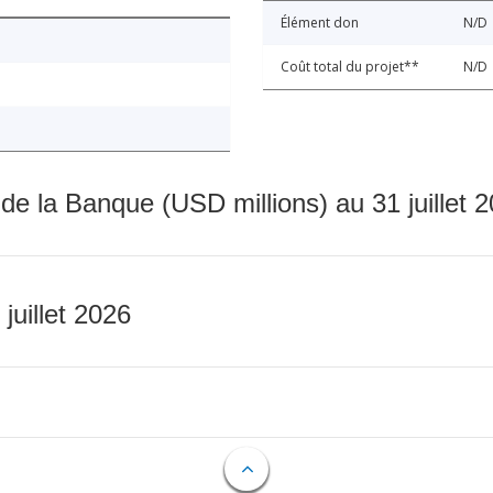
Élément don
N/D
Coût total du projet**
N/D
 de la Banque (USD millions) au 31 juillet 
 juillet 2026