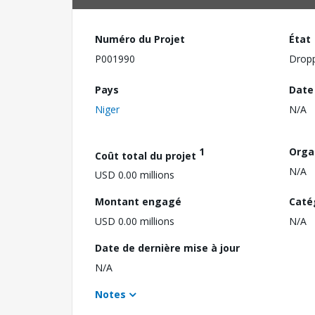
Numéro du Projet
État
P001990
Drop
Pays
Date
Niger
N/A
1
Orga
Coût total du projet
N/A
USD 0.00 millions
Montant engagé
Caté
USD 0.00 millions
N/A
Date de dernière mise à jour
N/A
Notes