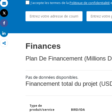
J'accepte les termes de la
Politique de confidentialité
e
Email
Tweet
Imprimer
Share
Share
Finances
Plan De Financement (Millions D
Pas de données disponibles.
Financement total du projet (USD
Type de
produit/service
BIRD/IDA