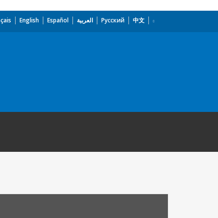
çais
English
Español
العربية
Русский
中文