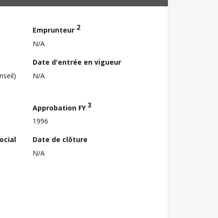
2
Emprunteur
N/A
Date d'entrée en vigueur
nseil)
N/A
3
Approbation FY
1996
ocial
Date de clôture
N/A