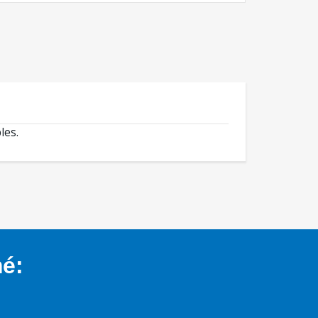
les.
mé: