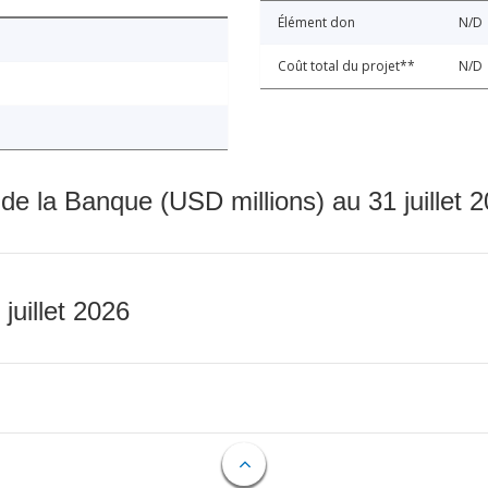
Élément don
N/D
Coût total du projet**
N/D
 de la Banque (USD millions) au 31 juillet 
 juillet 2026