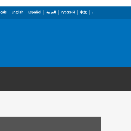
çais
English
Español
العربية
Русский
中文