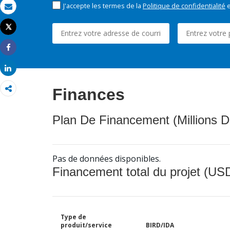
J'accepte les termes de la
Politique de confidentialité
e
Email
Tweet
Imprimer
Share
Share
Finances
Plan De Financement (Millions D
Pas de données disponibles.
Financement total du projet (USD
Type de
produit/service
BIRD/IDA