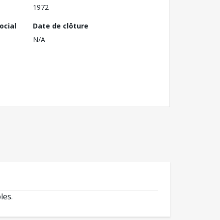
1972
ocial
Date de clôture
N/A
les.