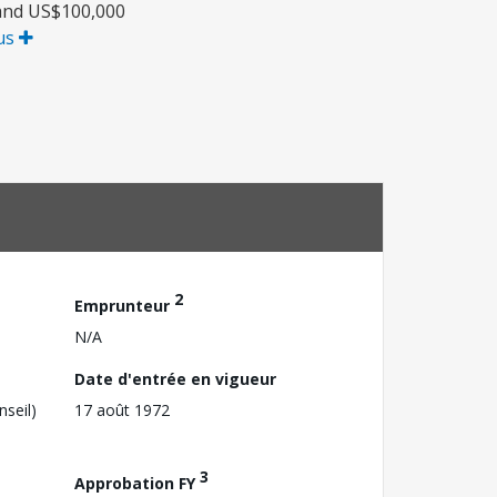
 and US$100,000
lus
2
Emprunteur
N/A
Date d'entrée en vigueur
nseil)
17 août 1972
3
Approbation FY