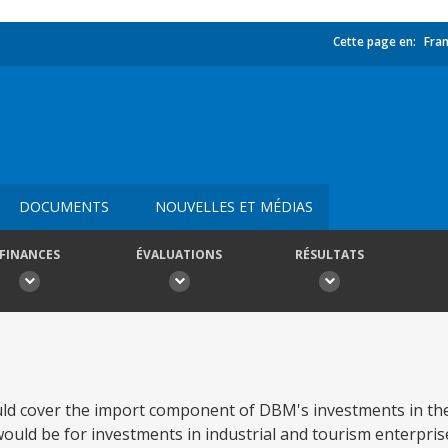
Cette page en:
Fran
DOCUMENTS
NOUVELLES ET MÉDIAS
FINANCES
ÉVALUATIONS
RÉSULTATS
uld cover the import component of DBM's investments in th
would be for investments in industrial and tourism enterpri