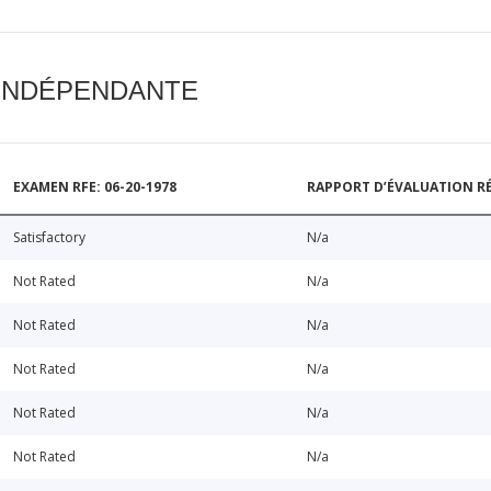
 INDÉPENDANTE
EXAMEN RFE: 06-20-1978
RAPPORT D’ÉVALUATION RÉ
Satisfactory
N/a
Not Rated
N/a
Not Rated
N/a
Not Rated
N/a
Not Rated
N/a
Not Rated
N/a