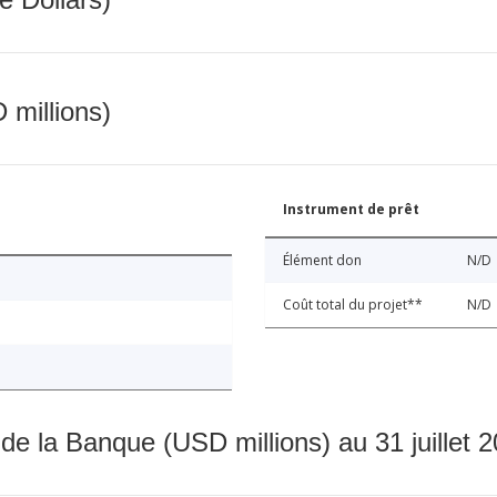
 millions)
Instrument de prêt
Élément don
N/D
Coût total du projet**
N/D
 de la Banque (USD millions) au 31 juillet 