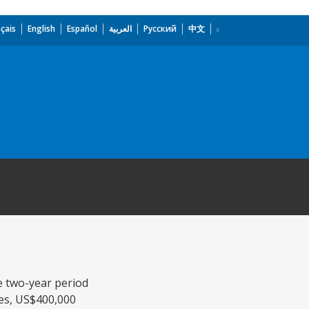
çais
English
Español
العربية
Русский
中文
e two-year period
ses, US$400,000