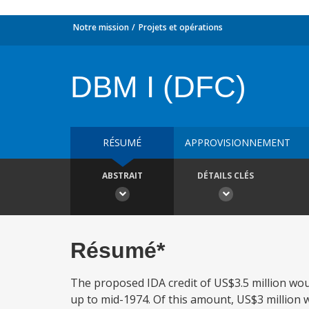
Notre mission
Projets et opérations
DBM I (DFC)
RÉSUMÉ
APPROVISIONNEMENT
ABSTRAIT
DÉTAILS CLÉS
Résumé*
The proposed IDA credit of US$3.5 million wo
up to mid-1974. Of this amount, US$3 million 