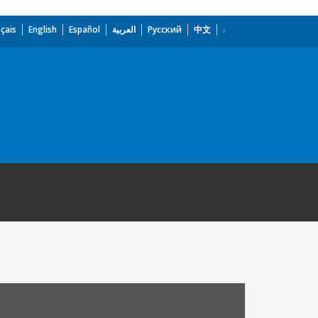
çais
English
Español
العربية
Русский
中文