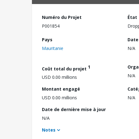
Numéro du Projet
État
P001854
Drop
Pays
Date
Mauritanie
N/A
1
Orga
Coût total du projet
N/A
USD 0.00 millions
Montant engagé
Caté
USD 0.00 millions
N/A
Date de dernière mise à jour
N/A
Notes