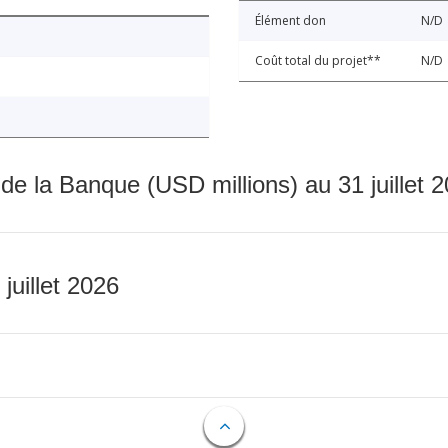
Élément don
N/D
Coût total du projet**
N/D
 de la Banque (USD millions) au 31 juillet 
 juillet 2026