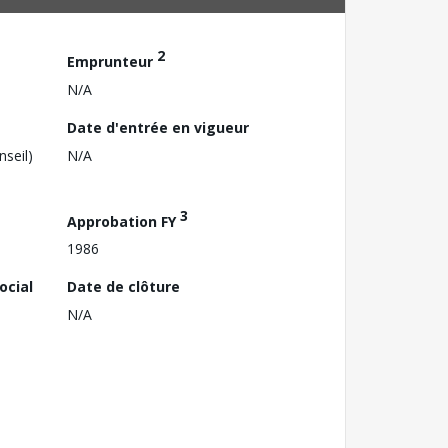
2
Emprunteur
N/A
Date d'entrée en vigueur
nseil)
N/A
3
Approbation FY
1986
ocial
Date de clôture
N/A