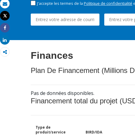
J'accepte les termes de la
Politique de confidentialité
e
Email
Tweet
Imprimer
Share
Share
Finances
Plan De Financement (Millions D
Pas de données disponibles.
Financement total du projet (USD
Type de
produit/service
BIRD/IDA