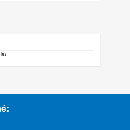
les.
mé: