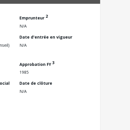
2
Emprunteur
N/A
Date d'entrée en vigueur
nseil)
N/A
3
Approbation FY
1985
ocial
Date de clôture
N/A