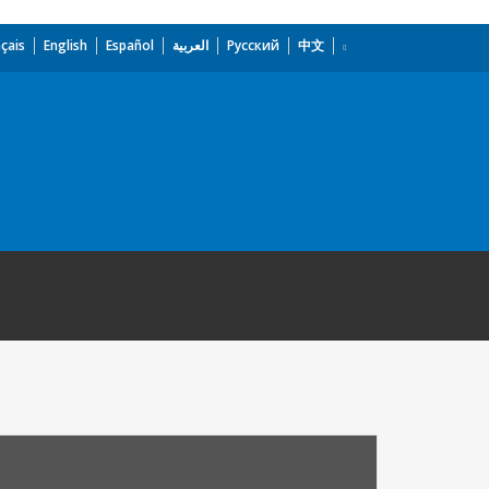
çais
English
Español
العربية
Русский
中文