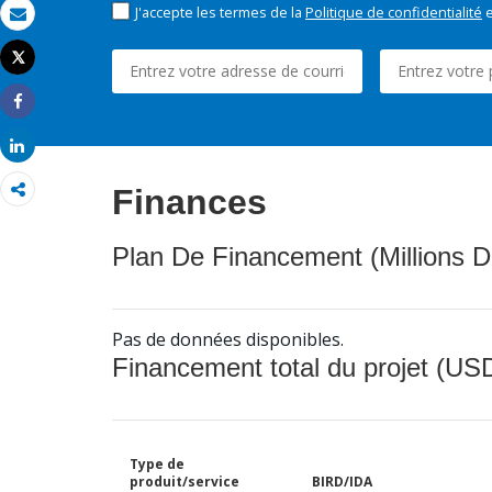
J'accepte les termes de la
Politique de confidentialité
e
Email
Tweet
Imprimer
Share
Share
Finances
Plan De Financement (Millions D
Pas de données disponibles.
Financement total du projet (USD
Type de
produit/service
BIRD/IDA