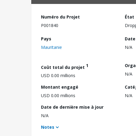
Numéro du Projet
État
P001840
Drop
Pays
Date
Mauritanie
N/A
1
Orga
Coût total du projet
N/A
USD 0.00 millions
Montant engagé
Caté
USD 0.00 millions
N/A
Date de dernière mise à jour
N/A
Notes