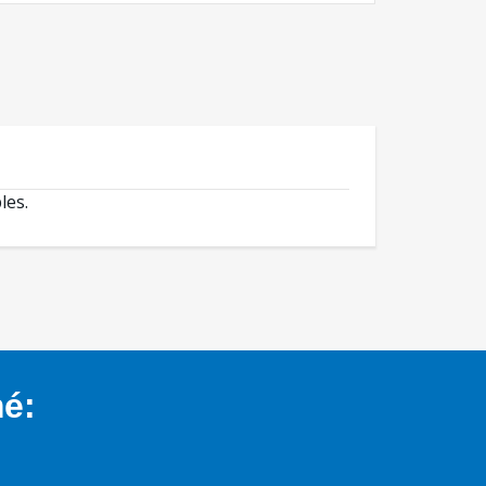
les.
mé: