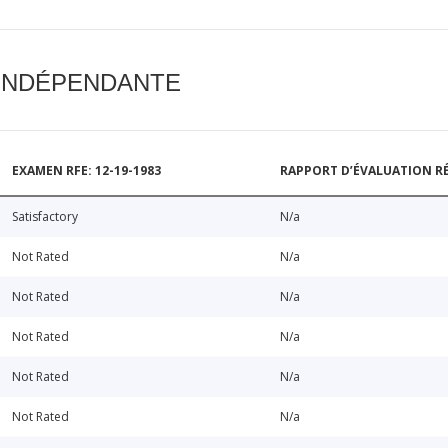
 INDÉPENDANTE
EXAMEN RFE: 12-19-1983
RAPPORT D’ÉVALUATION RÉ
Satisfactory
N/a
Not Rated
N/a
Not Rated
N/a
Not Rated
N/a
Not Rated
N/a
Not Rated
N/a