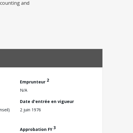
accounting and
2
Emprunteur
N/A
Date d'entrée en vigueur
nseil)
2 juin 1976
3
Approbation FY