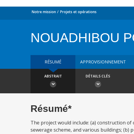
Notre mission
Projets et opérations
NOUADHIBOU P
RÉSUMÉ
APPROVISIONNEMENT
ABSTRAIT
DÉTAILS CLÉS
Résumé*
The project would include: (a) construction of
sewerage scheme, and various buildings; (b) 