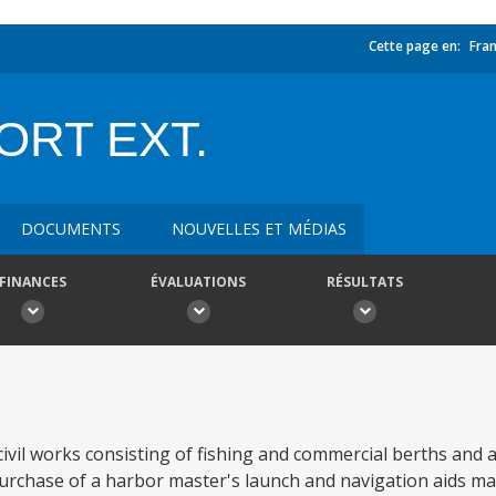
Cette page en:
Fran
ORT EXT.
DOCUMENTS
NOUVELLES ET MÉDIAS
FINANCES
ÉVALUATIONS
RÉSULTATS
 civil works consisting of fishing and commercial berths and
purchase of a harbor master's launch and navigation aids m