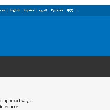
çais
English
Español
العربية
Русский
中文
 an approachway, a
aintenance