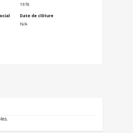
1976
ocial
Date de clôture
N/A
les.