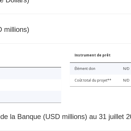
 millions)
Instrument de prêt
Élément don
N/D
Coût total du projet**
N/D
 de la Banque (USD millions) au 31 juillet 