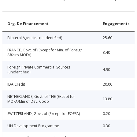
Org. De Financement
Engagements
Bilateral Agencies (unidentified)
25.60
FRANCE, Govt. of (Except for Min. of Foreign
3.40
Affairs-MOFA)
Foreign Private Commercial Sources
4.90
(unidentified)
IDA Credit
20.00
NETHERLANDS, Govt. of THE (Except for
13.80
MOFA/Min of Dev. Coop
SWITZERLAND, Govt. of (Except for FOFEA)
0.20
UN Development Programme
0.30