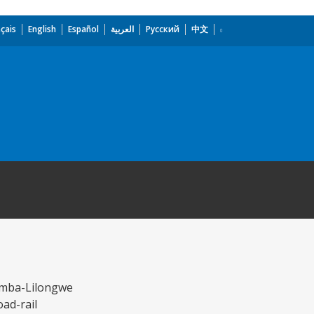
çais
English
Español
العربية
Русский
中文
Zomba-Lilongwe
oad-rail