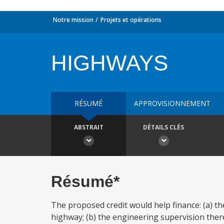
Notre mission
Projets et opérations
HIGHWAYS
RÉSUMÉ
APPROVISIONNEMENT
ABSTRAIT
DÉTAILS CLÉS
Résumé*
The proposed credit would help finance: (a) 
highway; (b) the engineering supervision there