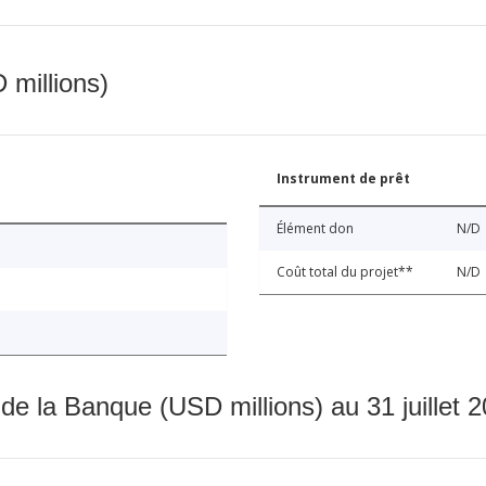
 millions)
Instrument de prêt
Élément don
N/D
Coût total du projet**
N/D
 de la Banque (USD millions) au 31 juillet 