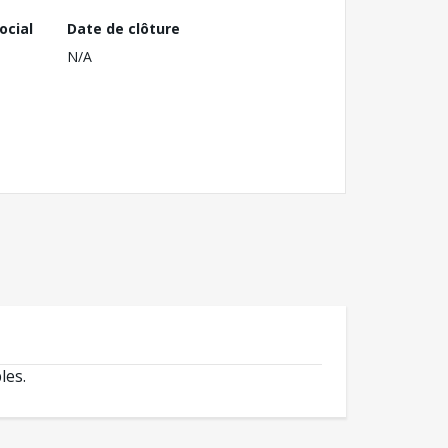
ocial
Date de clôture
N/A
les.