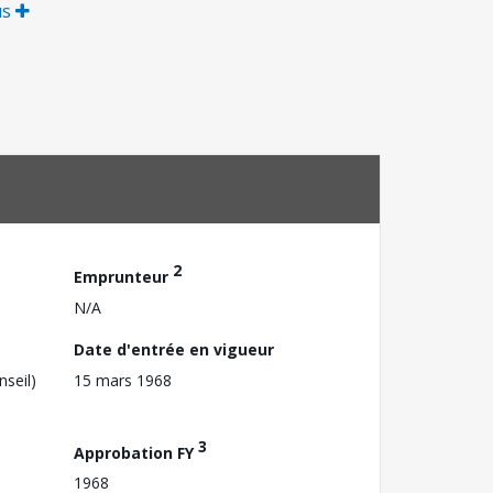
us
2
Emprunteur
N/A
Date d'entrée en vigueur
nseil)
15 mars 1968
3
Approbation FY
1968