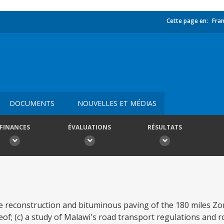
Cette page en:
Fran
DOCUMENTS
NOUVELLES ET MÉDIAS
FINANCES
ÉVALUATIONS
RÉSULTATS
the reconstruction and bituminous paving of the 180 miles 
of; (c) a study of Malawi's road transport regulations and r