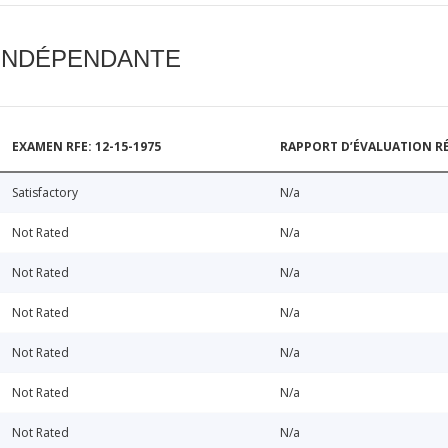
 INDÉPENDANTE
EXAMEN RFE: 12-15-1975
RAPPORT D’ÉVALUATION RÉ
Satisfactory
N/a
Not Rated
N/a
Not Rated
N/a
Not Rated
N/a
Not Rated
N/a
Not Rated
N/a
Not Rated
N/a