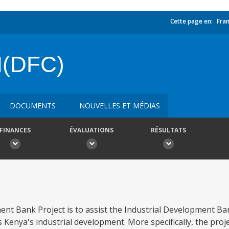
Cette page en:
Fran
N(DFC)
DOCUMENTS
NOUVELLES ET MÉDIAS
FINANCES
ÉVALUATIONS
RÉSULTATS
nt Bank Project is to assist the Industrial Development Ban
enya's industrial development. More specifically, the projec