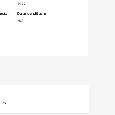
1977
ocial
Date de clôture
N/A
les.