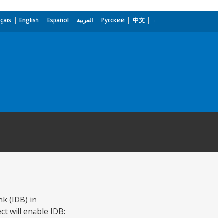
çais
English
Español
العربية
Русский
中文
k (IDB) in
t will enable IDB: