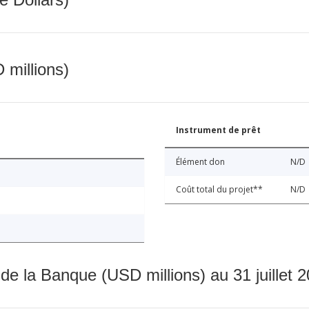
 millions)
Instrument de prêt
Élément don
N/D
Coût total du projet**
N/D
 de la Banque (USD millions) au 31 juillet 