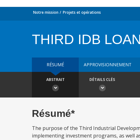
Notre mission
Projets et opérations
THIRD IDB LOA
RÉSUMÉ
APPROVISIONNEMENT
ABSTRAIT
DÉTAILS CLÉS
Résumé*
The purpose of the Third Industrial Developme
implementing investment programs, as well as K