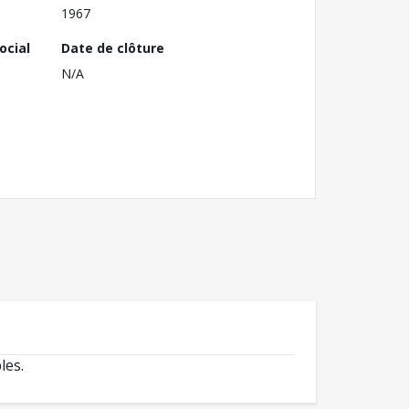
1967
ocial
Date de clôture
N/A
les.