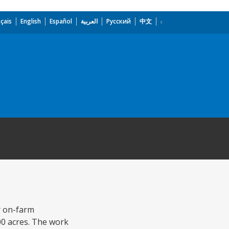
çais
English
Español
العربية
Русский
中文
r on-farm
0 acres. The work