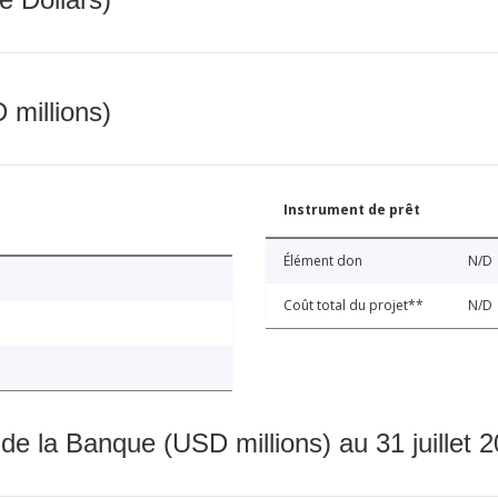
 millions)
Instrument de prêt
Élément don
N/D
Coût total du projet**
N/D
 de la Banque (USD millions) au 31 juillet 