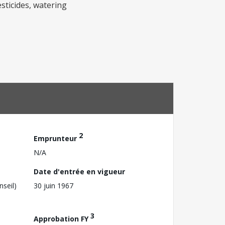
esticides, watering
2
Emprunteur
N/A
Date d'entrée en vigueur
nseil)
30 juin 1967
3
Approbation FY