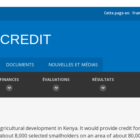
Cette page en:
Fran
 CREDIT
DOCUMENTS
NOUVELLES ET MÉDIAS
FINANCES
ÉVALUATIONS
RÉSULTATS
gricultural development in Kenya. It would provide credit fo
out 8,000 selected smallholders on an area of about 80,00