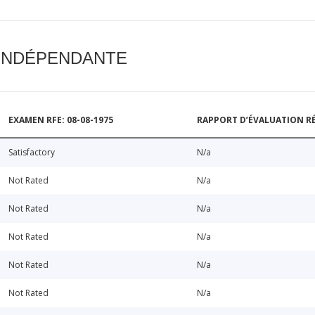
 INDÉPENDANTE
EXAMEN RFE: 08-08-1975
RAPPORT D’ÉVALUATION RÉ
Satisfactory
N/a
Not Rated
N/a
Not Rated
N/a
Not Rated
N/a
Not Rated
N/a
Not Rated
N/a