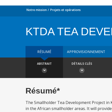
Notre mission
Projets et opérations
KTDA TEA DEV
RÉSUMÉ
APPROVISIONNEMENT
ABSTRAIT
DÉTAILS CLÉS
Résumé*
The Smallholder Tea Development Project in K
in the African smallholder areas. It will provid