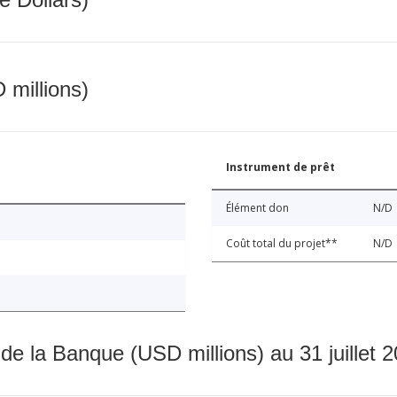
 millions)
Instrument de prêt
Élément don
N/D
Coût total du projet**
N/D
 de la Banque (USD millions) au 31 juillet 