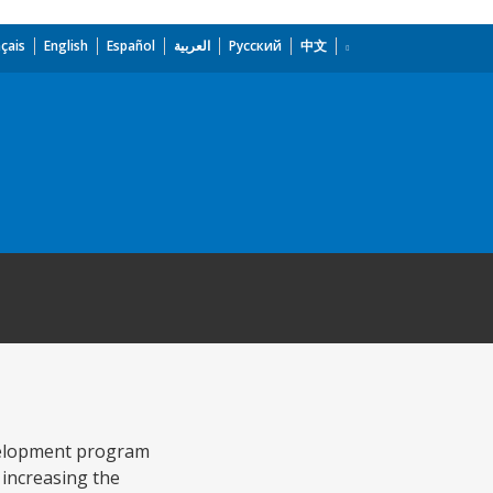
çais
English
Español
العربية
Русский
中文
evelopment program
, increasing the