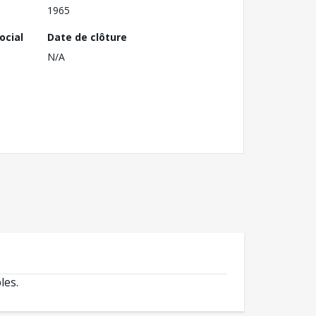
1965
ocial
Date de clôture
N/A
les.