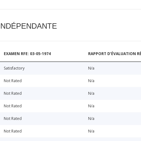
 INDÉPENDANTE
EXAMEN RFE: 03-05-1974
RAPPORT D’ÉVALUATION RÉ
Satisfactory
N/a
Not Rated
N/a
Not Rated
N/a
Not Rated
N/a
Not Rated
N/a
Not Rated
N/a