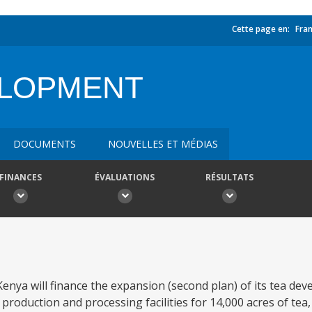
Cette page en:
Fran
ELOPMENT
DOCUMENTS
NOUVELLES ET MÉDIAS
FINANCES
ÉVALUATIONS
RÉSULTATS
enya will finance the expansion (second plan) of its tea d
e production and processing facilities for 14,000 acres of tea