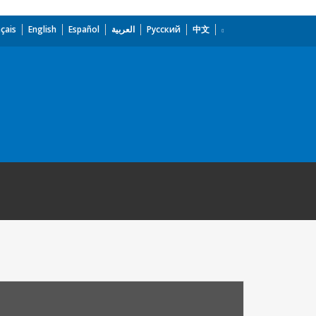
çais
English
Español
العربية
Русский
中文