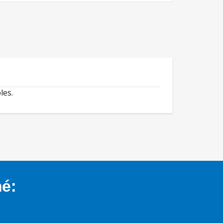
les.
mé: