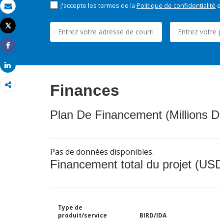
J'accepte les termes de la
Politique de confidentialité
e
Email
Tweet
Imprimer
Share
Share
Finances
Plan De Financement (Millions D
Pas de données disponibles.
Financement total du projet (USD
Type de
produit/service
BIRD/IDA