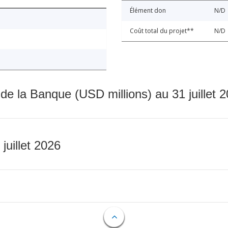
Élément don
N/D
Coût total du projet**
N/D
 de la Banque (USD millions) au 31 juillet 
 juillet 2026