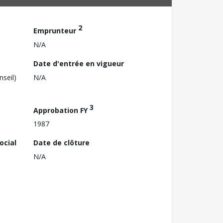
2
Emprunteur
N/A
Date d'entrée en vigueur
nseil)
N/A
3
Approbation FY
1987
ocial
Date de clôture
N/A