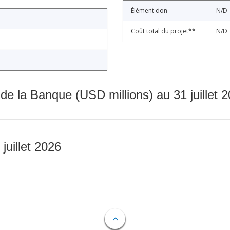
Élément don
N/D
Coût total du projet**
N/D
 de la Banque (USD millions) au 31 juillet 
 juillet 2026