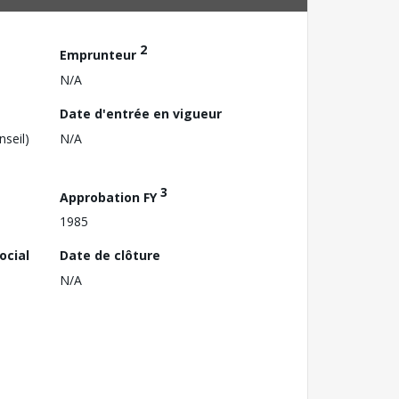
2
Emprunteur
N/A
Date d'entrée en vigueur
nseil)
N/A
3
Approbation FY
1985
ocial
Date de clôture
N/A