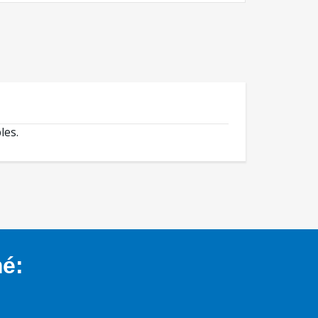
les.
mé: