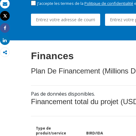
J'accepte les termes de la
Politique de confidentialité
e
Email
Tweet
Imprimer
Share
Share
Finances
Plan De Financement (Millions D
Pas de données disponibles.
Financement total du projet (USD
Type de
produit/service
BIRD/IDA