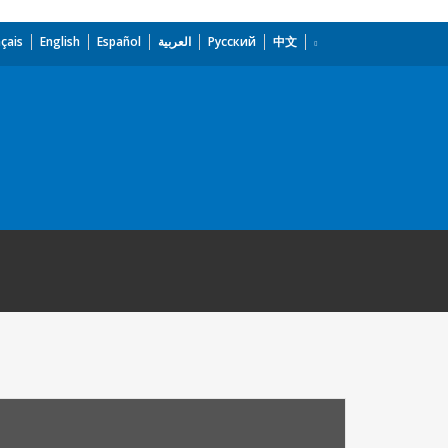
çais
English
Español
العربية
Русский
中文