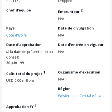
P001152
Dropped
Chef d’équipe
2
Emprunteur
N/A
Pays
Date de divulgation
Côte d'Ivoire
N/A
Date d'approbation
Date d'entrée en vigueur
(à la date de présentation au
N/A
Conseil)
30 juin 1991
1
Organisme d'exécution
Coût total du projet
N/A
USD 0.00 millions
Région
Western and Central Africa
3
Approbation FY