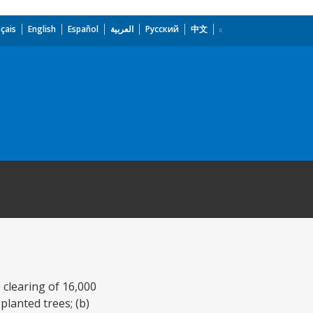
çais
English
Español
العربية
Русский
中文
 clearing of 16,000
planted trees; (b)