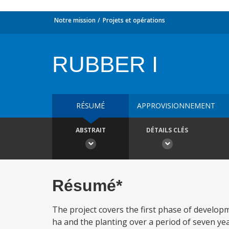
Notre mission
Projets et opérations
RUBBER I
RÉSUMÉ
APPROVISIONNEMENT
ABSTRAIT
DÉTAILS CLÉS
Résumé*
The project covers the first phase of developm
ha and the planting over a period of seven yea