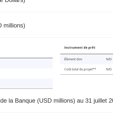
 millions)
Instrument de prêt
Élément don
N/D
Coût total du projet**
N/D
 de la Banque (USD millions) au 31 juillet 