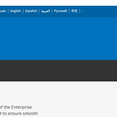
çais
English
Español
العربية
Русский
中文
of the Enterprise
ct to ensure smooth