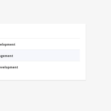
evelopment
nagement
Development