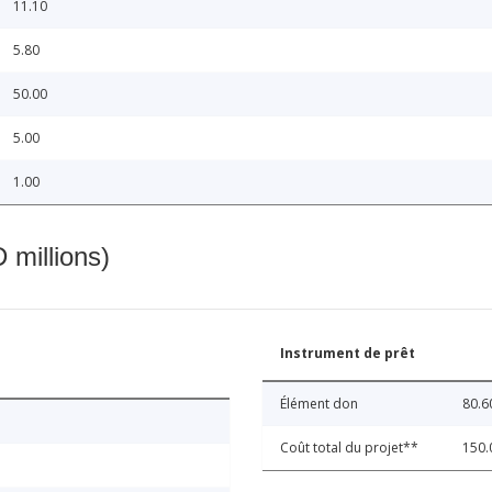
11.10
5.80
50.00
5.00
1.00
 millions)
Instrument de prêt
Élément don
80.6
Coût total du projet**
150.