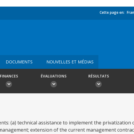
Cette page en:
Fran
DOCUMENTS
NOUVELLES ET MÉDIAS
FINANCES
ÉVALUATIONS
RÉSULTATS
nts: (a) technical assistance to implement the privatization 
I) management; extension of the current management contra