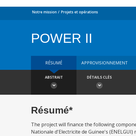
Notre mission
Projets et opérations
POWER II
RÉSUMÉ
APPROVISIONNEMENT
ABSTRAIT
DÉTAILS CLÉS
Résumé*
The project will finance the following compone
Nationale d'Electricite de Guinee's (ENELGU