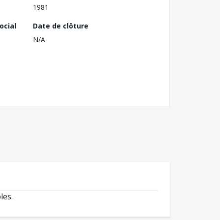
1981
ocial
Date de clôture
N/A
les.