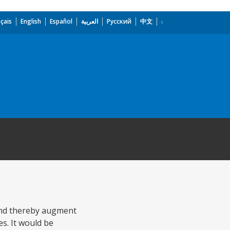
çais
English
Español
العربية
Русский
中文
 and thereby augment
es. It would be