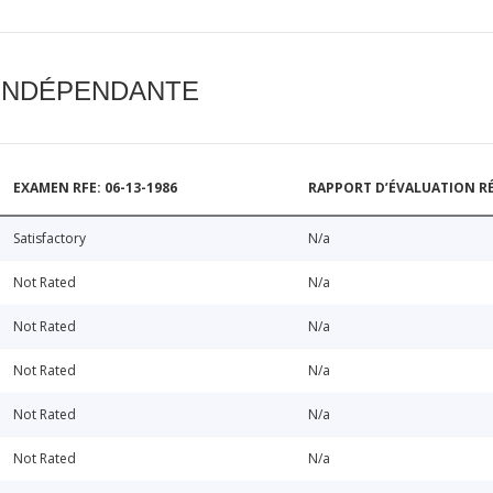
 INDÉPENDANTE
EXAMEN RFE: 06-13-1986
RAPPORT D’ÉVALUATION RÉ
Satisfactory
N/a
Not Rated
N/a
Not Rated
N/a
Not Rated
N/a
Not Rated
N/a
Not Rated
N/a