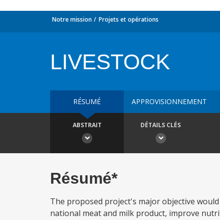
Notre mission
Projets et opérations
LIVESTOCK
RÉSUMÉ
APPROVISIONNEMENT
ABSTRAIT
DÉTAILS CLÉS
Résumé*
The proposed project's major objective would 
national meat and milk product, improve nutriti