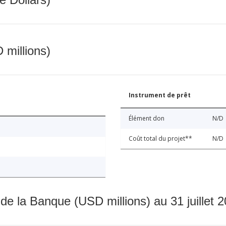
 millions)
Instrument de prêt
Élément don
N/D
Coût total du projet**
N/D
 de la Banque (USD millions) au 31 juillet 