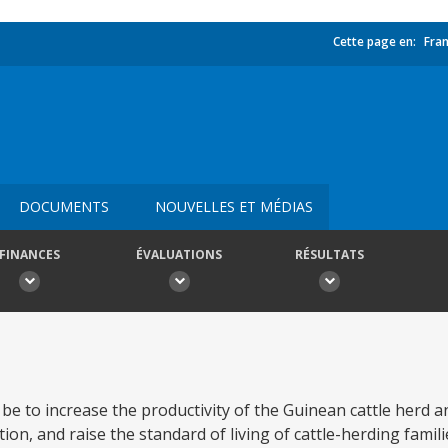
Cette page en:
Fran
DOCUMENTS
NOUVELLES ET MÉDIAS
FINANCES
ÉVALUATIONS
RÉSULTATS
be to increase the productivity of the Guinean cattle herd
on, and raise the standard of living of cattle-herding famili