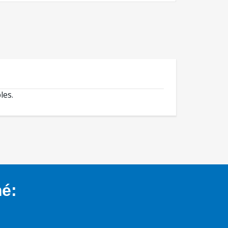
les.
mé: