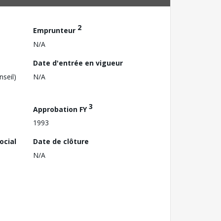
2
Emprunteur
N/A
Date d'entrée en vigueur
nseil)
N/A
3
Approbation FY
1993
ocial
Date de clôture
N/A