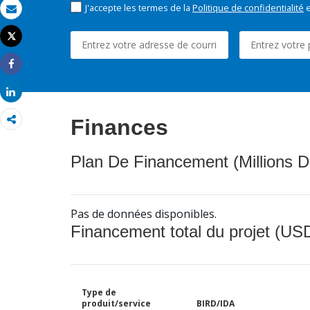
J'accepte les termes de la
Politique de confidentialité
e
Email
Tweet
Imprimer
Share
Share
Finances
Plan De Financement (Millions D
Pas de données disponibles.
Financement total du projet (USD
Type de
produit/service
BIRD/IDA