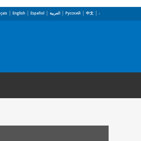
çais
English
Español
العربية
Русский
中文