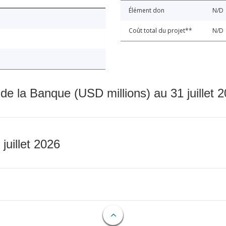
Élément don
N/D
Coût total du projet**
N/D
 de la Banque (USD millions) au 31 juillet 
 juillet 2026