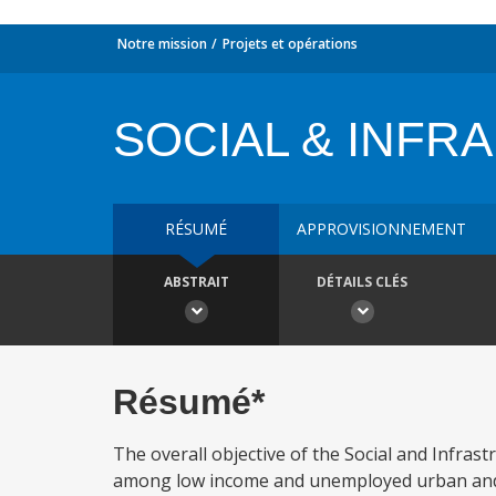
Notre mission
Projets et opérations
SOCIAL & INFRA
RÉSUMÉ
APPROVISIONNEMENT
ABSTRAIT
DÉTAILS CLÉS
Résumé*
The overall objective of the Social and Infras
among low income and unemployed urban and r