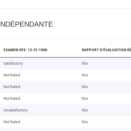
 INDÉPENDANTE
EXAMEN RFE: 12-31-1996
RAPPORT D’ÉVALUATION RÉ
Satisfactory
N/a
Not Rated
N/a
Not Rated
N/a
Not Rated
N/a
Unsatisfactory
N/a
Not Rated
N/a