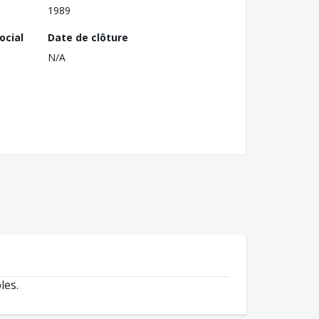
1989
ocial
Date de clôture
N/A
les.