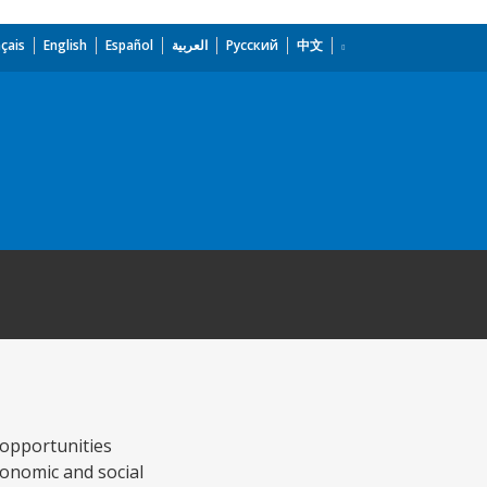
çais
English
Español
العربية
Русский
中文
 opportunities
onomic and social