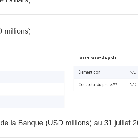
 millions)
Instrument de prêt
Élément don
N/D
Coût total du projet**
N/D
 de la Banque (USD millions) au 31 juillet 