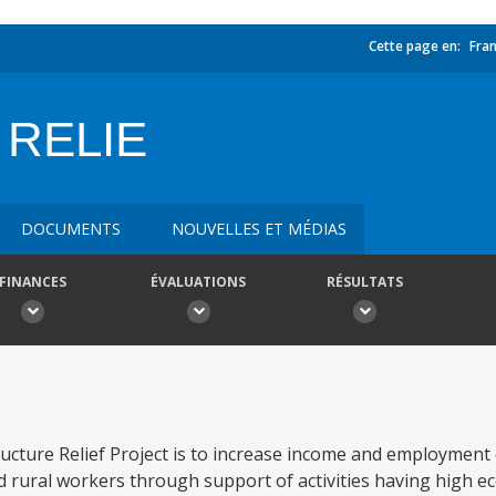
Cette page en:
Fran
 RELIE
DOCUMENTS
NOUVELLES ET MÉDIAS
FINANCES
ÉVALUATIONS
RÉSULTATS
tructure Relief Project is to increase income and employment
ural workers through support of activities having high ec